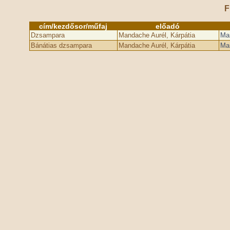
F
cím/kezdősor/műfaj
előadó
Dzsampara
Mandache Aurél, Kárpátia
Man
Bánátias dzsampara
Mandache Aurél, Kárpátia
Man