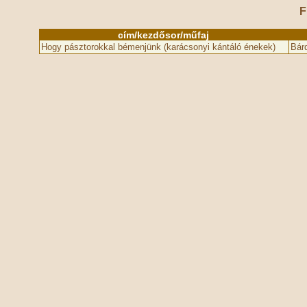
F
cím/kezdősor/műfaj
Hogy pásztorokkal bémenjünk (karácsonyi kántáló énekek)
Bárd