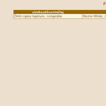
F
cím/kezdősor/műfaj
Őrkői cigány legényes, csingerálás
Nisztor Mihály, 