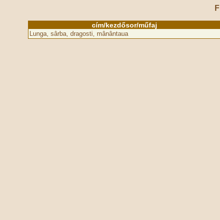
F
cím/kezdősor/műfaj
Lunga, sârba, dragosti, mânântaua