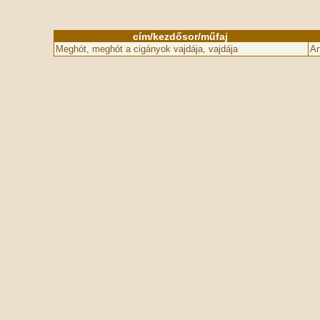
cím/kezdősor/műfaj
Meghót, meghót a cigányok vajdája, vajdája
An