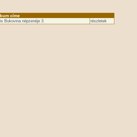
lbum címe
és Bukovina népzenéje 3.
részletek