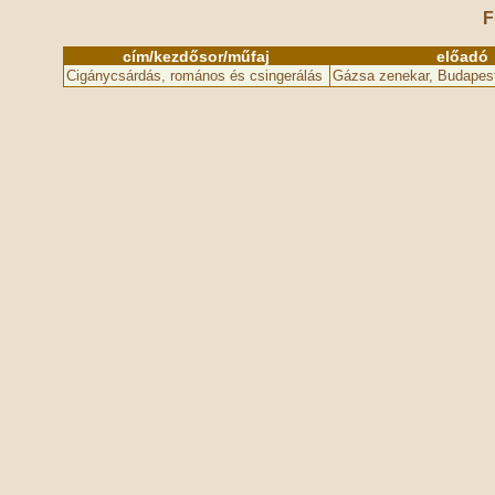
F
cím/kezdősor/műfaj
előadó
Cigánycsárdás, romános és csingerálás
Gázsa zenekar, Budapes