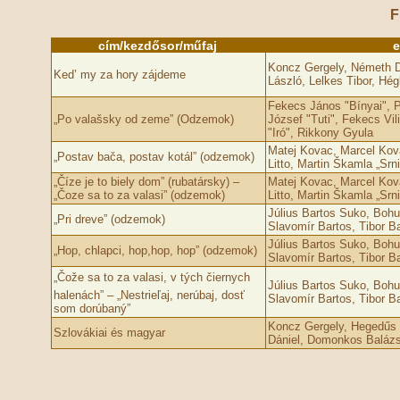
F
cím/kezdősor/műfaj
e
Koncz Gergely, Németh D
Ked’ my za hory zájdeme
László, Lelkes Tibor, Hég
Fekecs János "Bínyai", P
„Po valašsky od zeme” (Odzemok)
József "Tuti", Fekecs Vi
"Iró", Rikkony Gyula
Matej Kovac, Marcel Kov
„Postav bača, postav kotál” (odzemok)
Litto, Martin Škamla „Srni
„Číze je to biely dom” (rubatársky) –
Matej Kovac, Marcel Kov
„Čoze sa to za valasi” (odzemok)
Litto, Martin Škamla „Srni
Július Bartos Suko, Bohu
„Pri dreve” (odzemok)
Slavomír Bartos, Tibor B
Július Bartos Suko, Bohu
„Hop, chlapci, hop,hop, hop” (odzemok)
Slavomír Bartos, Tibor B
„Čože sa to za valasi, v tých čiernych
Július Bartos Suko, Bohu
halenách” – „Nestrieľaj, nerúbaj, dosť
Slavomír Bartos, Tibor B
som dorúbaný”
Koncz Gergely, Hegedűs
Szlovákiai és magyar
Dániel, Domonkos Baláz