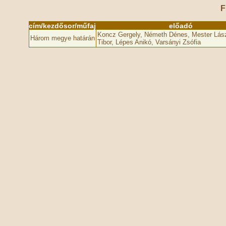
F
cím/kezdősor/műfaj
előadó
Koncz Gergely, Németh Dénes, Mester Lász
Három megye határán
Tibor, Lépes Anikó, Varsányi Zsófia