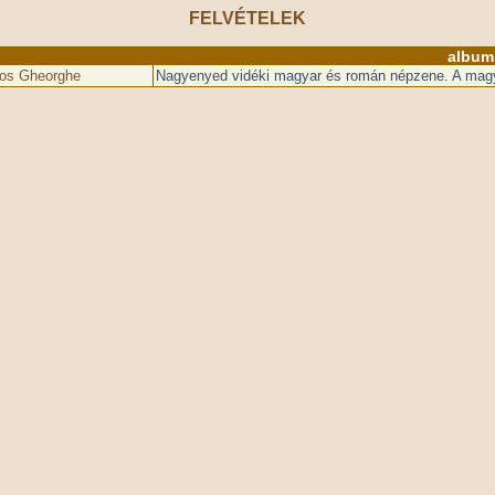
FELVÉTELEK
album
dos Gheorghe
Nagyenyed vidéki magyar és román népzene. A magy