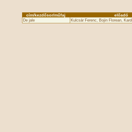
cím/kezdősor/műfaj
előadó
De jale
Kulcsár Ferenc, Bojin Florean, Kar