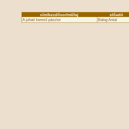
cím/kezdősor/műfaj
előadó
A juhait kereső pásztor
Balog Antal