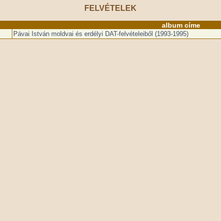
FELVÉTELEK
album címe
Pávai István moldvai és erdélyi DAT-felvételeiből (1993-1995)