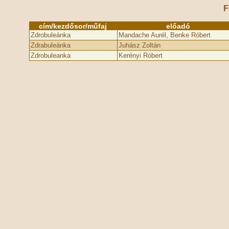
F
cím/kezdősor/műfaj
előadó
Zdrobuleánka
Mandache Aurél, Benke Róbert
Zdrabuleánka
Juhász Zoltán
Zdrobuleanka
Kerényi Róbert