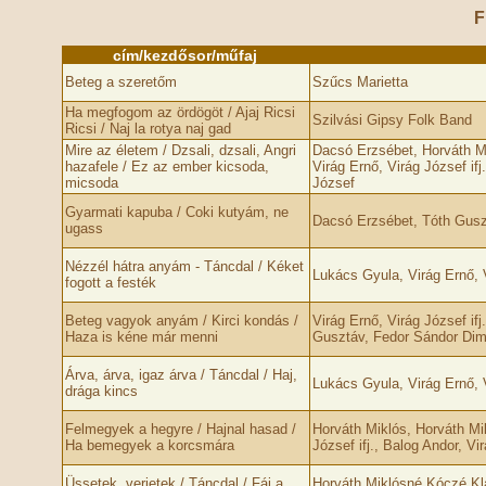
F
cím/kezdősor/műfaj
Beteg a szeretőm
Szűcs Marietta
Ha megfogom az ördögöt / Ajaj Ricsi
Szilvási Gipsy Folk Band
Ricsi / Naj la rotya naj gad
Mire az életem / Dzsali, dzsali, Angri
Dacsó Erzsébet, Horváth M
hazafele / Ez az ember kicsoda,
Virág Ernő, Virág József if
micsoda
József
Gyarmati kapuba / Coki kutyám, ne
Dacsó Erzsébet, Tóth Gus
ugass
Nézzél hátra anyám - Táncdal / Kéket
Lukács Gyula, Virág Ernő, V
fogott a festék
Beteg vagyok anyám / Kirci kondás /
Virág Ernő, Virág József if
Haza is kéne már menni
Gusztáv, Fedor Sándor Dimó
Árva, árva, igaz árva / Táncdal / Haj,
Lukács Gyula, Virág Ernő, V
drága kincs
Felmegyek a hegyre / Hajnal hasad /
Horváth Miklós, Horváth Mi
Ha bemegyek a korcsmára
József ifj., Balog Andor, Vi
Üssetek, verjetek / Táncdal / Fáj a
Horváth Miklósné Kóczé Klár