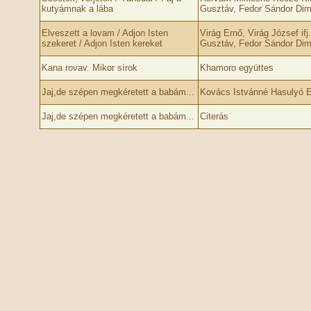
kutyámnak a lába
Gusztáv, Fedor Sándor Dimó
Elveszett a lovam / Adjon Isten
Virág Ernő, Virág József if
szekeret / Adjon Isten kereket
Gusztáv, Fedor Sándor Dimó
Kana rovav. Mikor sírok
Khamoro együttes
Jaj,de szépen megkéretett a babám...
Kovács Istvánné Hasulyó E
Jaj,de szépen megkéretett a babám...
Citerás