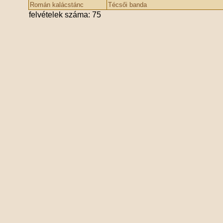
Román kalácstánc
Técsői banda
felvételek száma: 75