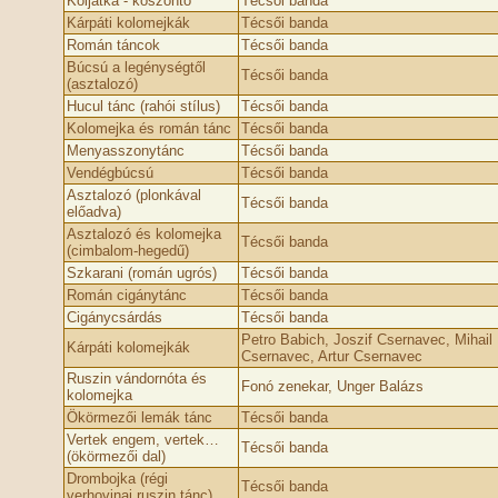
Koljátka - köszöntő
Técsői banda
Kárpáti kolomejkák
Técsői banda
Román táncok
Técsői banda
Búcsú a legénységtől
Técsői banda
(asztalozó)
Hucul tánc (rahói stílus)
Técsői banda
Kolomejka és román tánc
Técsői banda
Menyasszonytánc
Técsői banda
Vendégbúcsú
Técsői banda
Asztalozó (plonkával
Técsői banda
előadva)
Asztalozó és kolomejka
Técsői banda
(cimbalom-hegedű)
Szkarani (román ugrós)
Técsői banda
Román cigánytánc
Técsői banda
Cigánycsárdás
Técsői banda
Petro Babich, Joszif Csernavec, Mihail
Kárpáti kolomejkák
Csernavec, Artur Csernavec
Ruszin vándornóta és
Fonó zenekar, Unger Balázs
kolomejka
Ökörmezői lemák tánc
Técsői banda
Vertek engem, vertek…
Técsői banda
(ökörmezői dal)
Drombojka (régi
Técsői banda
verhovinai ruszin tánc)