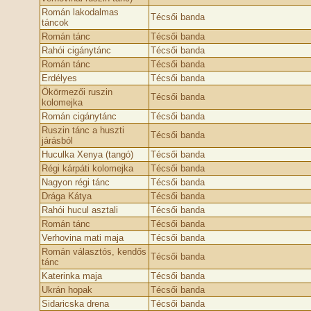
Román lakodalmas
Técsői banda
táncok
Román tánc
Técsői banda
Rahói cigánytánc
Técsői banda
Román tánc
Técsői banda
Erdélyes
Técsői banda
Ökörmezői ruszin
Técsői banda
kolomejka
Román cigánytánc
Técsői banda
Ruszin tánc a huszti
Técsői banda
járásból
Huculka Xenya (tangó)
Técsői banda
Régi kárpáti kolomejka
Técsői banda
Nagyon régi tánc
Técsői banda
Drága Kátya
Técsői banda
Rahói hucul asztali
Técsői banda
Román tánc
Técsői banda
Verhovina mati maja
Técsői banda
Román választós, kendős
Técsői banda
tánc
Katerinka maja
Técsői banda
Ukrán hopak
Técsői banda
Sidaricska drena
Técsői banda