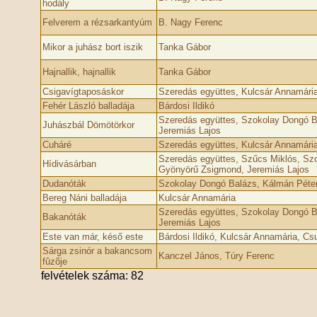
hodály
Felverem a rézsarkantyúm
B. Nagy Ferenc
Mikor a juhász bort iszik
Tanka Gábor
Hajnallik, hajnallik
Tanka Gábor
Csigavígtaposáskor
Szeredás együttes, Kulcsár Annamári
Fehér László balladája
Bárdosi Ildikó
Szeredás együttes, Szokolay Dongó 
Juhászbál Dömötörkor
Jeremiás Lajos
Cuháré
Szeredás együttes, Kulcsár Annamári
Szeredás együttes, Szűcs Miklós, Sz
Hídivásárban
Gyönyörű Zsigmond, Jeremiás Lajos
Dudanóták
Szokolay Dongó Balázs, Kálmán Péte
Bereg Náni balladája
Kulcsár Annamária
Szeredás együttes, Szokolay Dongó 
Bakanóták
Jeremiás Lajos
Este van már, késő este
Bárdosi Ildikó, Kulcsár Annamária, C
Sárga zsinór a bakancsom
Kanczel János, Túry Ferenc
fûzõje
felvételek száma: 82