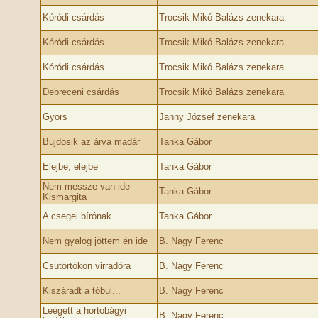
Kóródi csárdás
Trocsik Mikó Balázs zenekara
Kóródi csárdás
Trocsik Mikó Balázs zenekara
Kóródi csárdás
Trocsik Mikó Balázs zenekara
Debreceni csárdás
Trocsik Mikó Balázs zenekara
Gyors
Janny József zenekara
Bujdosik az árva madár
Tanka Gábor
Elejbe, elejbe
Tanka Gábor
Nem messze van ide
Tanka Gábor
Kismargita
A csegei bírónak...
Tanka Gábor
Nem gyalog jöttem én ide
B. Nagy Ferenc
Csütörtökön virradóra
B. Nagy Ferenc
Kiszáradt a tóbul...
B. Nagy Ferenc
Leégett a hortobágyi
B. Nagy Ferenc