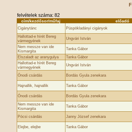
F
felvételek száma: 82
cím/kezdősor/műfaj
előadó
Cigánytánc
Püspökladányi cigányok
Hallottad-e hírét Bereg
Ungvári István
vármegyének
Nem messze van ide
Tanka Gábor
Kismargita
Elszaladt az aranygulya
Tanka Gábor
Hallottad-e hírét Bereg
Ungvári István
vármegyének
Ónodi csárdás
Bordás Gyula zenekara
Hajnallik, hajnallik
Tanka Gábor
Ónodi csárdás
Bordás Gyula zenekara
Nem messze van ide
Tanka Gábor
Kismargita
Pócsi csárdás
Janny József zenekara
Elejbe, elejbe
Tanka Gábor