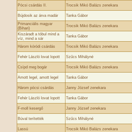
Pócsi csárdás II.
Trocsik Mikó Balázs zenekara
Bújdosik az árva madár
Tanka Gábor
Primanciális magyar
Trocsik Mikó Balázs zenekara
(Bihari)
Kiszáradt a tóbul mind a
Tanka Gábor
víz, mind a sár
Három kóródi csárdás
Trocsik Mikó Balázs zenekara
Fehér László lovat lopott
Szűcs Mihályné
Csípd meg bogár
Trocsik Mikó Balázs zenekara
Amott legel, amott legel
Tanka Gábor
Három pócsi csárdás
Janny József zenekara
Fehér László lovat lopott
Tanka Gábor
F-moll kesergő
Janny József zenekara
Búval terítették
Szűcs Mihályné
Lassú
Trocsik Mikó Balázs zenekara