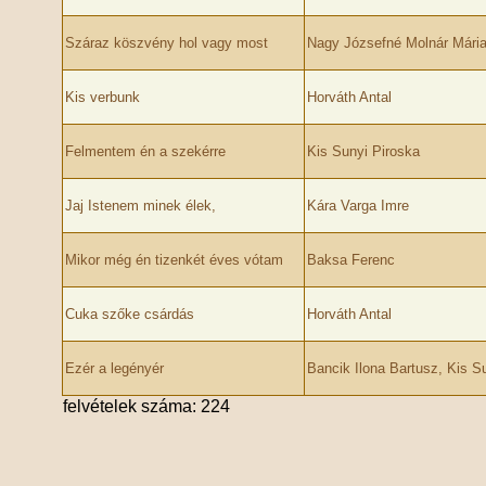
Száraz köszvény hol vagy most
Nagy Józsefné Molnár Mári
Kis verbunk
Horváth Antal
Felmentem én a szekérre
Kis Sunyi Piroska
Jaj Istenem minek élek,
Kára Varga Imre
Mikor még én tizenkét éves vótam
Baksa Ferenc
Cuka szőke csárdás
Horváth Antal
Ezér a legényér
Bancik Ilona Bartusz, Kis S
felvételek száma: 224