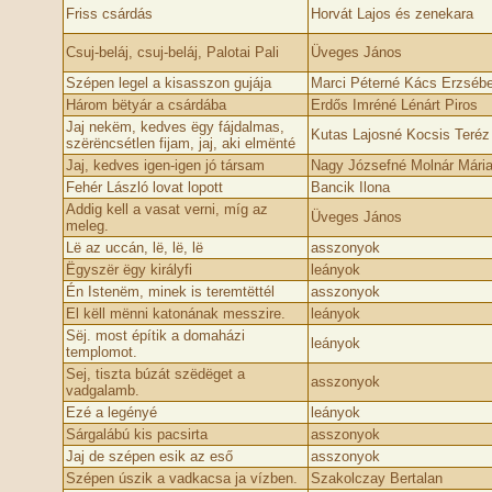
Friss csárdás
Horvát Lajos és zenekara
Csuj-beláj, csuj-beláj, Palotai Pali
Üveges János
Szépen legel a kisasszon gujája
Marci Péterné Kács Erzsébe
Három bëtyár a csárdába
Erdős Imréné Lénárt Piros
Jaj nekëm, kedves ëgy fájdalmas,
Kutas Lajosné Kocsis Teréz
szërëncsétlen fijam, jaj, aki elmënté
Jaj, kedves igen-igen jó társam
Nagy Józsefné Molnár Mári
Fehér László lovat lopott
Bancik Ilona
Addig kell a vasat verni, míg az
Üveges János
meleg.
Lë az uccán, lë, lë, lë
asszonyok
Ëgyszër ëgy királyfi
leányok
Én Istenëm, minek is teremtëttél
asszonyok
El këll mënni katonának messzire.
leányok
Sëj. most építik a domaházi
leányok
templomot.
Sej, tiszta búzát szëdëget a
asszonyok
vadgalamb.
Ezé­ a legényé­
leányok
Sárgalábú kis pacsirta
asszonyok
Jaj de szépen esik az eső
asszonyok
Szépen úszik a vadkacsa ja vízben.
Szakolczay Bertalan