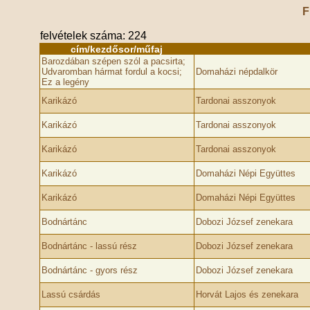
F
felvételek száma: 224
cím/kezdősor/műfaj
Barozdában szépen szól a pacsirta;
Udvaromban hármat fordul a kocsi;
Domaházi népdalkör
Ez a legény
Karikázó
Tardonai asszonyok
Karikázó
Tardonai asszonyok
Karikázó
Tardonai asszonyok
Karikázó
Domaházi Népi Együttes
Karikázó
Domaházi Népi Együttes
Bodnártánc
Dobozi József zenekara
Bodnártánc - lassú rész
Dobozi József zenekara
Bodnártánc - gyors rész
Dobozi József zenekara
Lassú csárdás
Horvát Lajos és zenekara