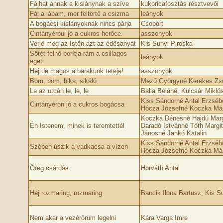
Fájhat annak a kislánynak a szíve
kukoricafosztás résztvevői
Fáj a lábam, mer fëltörtë a csizma
leányok
A bogácsi kislányoknak nincs párja
Csoport
Cintányérbul jó a cukros herőce.
asszonyok
Verjë mëg az Istën azt az édësanyát
Kis Sunyi Piroska
Sötét felhő borítja rám a csillagos
leányok
eget.
Hej de magos a barakunk teteje!
asszonyok
Böm, böm, bika, sikáló
Mező Györgyné Kerekes Zs
Le az utcán le, le, le
Balla Béláné, Kulcsár Mikló
Kiss Sándorné Antal Erzséb
Cintányéron jó a cukros bogácsa
Hócza Józsefné Koczka Mári
Koczka Dénesné Hajdú Marg
Én Istenem, minek is teremtettél
Daradó Istvánné Tóth Margi
Jánosné Jankó Katalin
Kiss Sándorné Antal Erzséb
Szépen úszik a vadkacsa a vízen
Hócza Józsefné Koczka Mári
Öreg csárdás
Horváth Antal
Hej rozmaring, rozmaring
Bancik Ilona Bartusz, Kis S
Nem akar a vezérörüm legelni
Kára Varga Imre