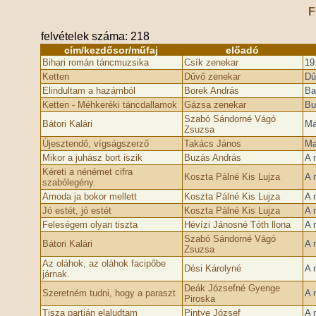
F
felvételek száma: 218
cím/kezdősor/műfaj
előadó
Bihari román táncmuzsika
Csík zenekar
19
Ketten
Dűvő zenekar
Dű
Elindultam a hazámból
Borek András
Ba
Ketten - Méhkeréki táncdallamok
Gázsa zenekar
Bu
Szabó Sándorné Vágó
Bátori Kalári
Ma
Zsuzsa
Újesztendő, vígságszerző
Takács János
Ma
Mikor a juhász bort iszik
Buzás András
A 
Kéreti a nénémet cifra
Koszta Pálné Kis Lujza
A 
szabólegény.
Amoda ja bokor mellett
Koszta Pálné Kis Lujza
A 
Jó estét, jó estét
Koszta Pálné Kis Lujza
A 
Feleségem olyan tiszta
Hévízi Jánosné Tóth llona
A 
Szabó Sándorné Vágó
Bátori Kalári
A 
Zsuzsa
Az oláhok, az oláhok facipőbe
Dési Károlyné
A 
járnak.
Deák Józsefné Gyenge
Szeretném tudni, hogy a paraszt
A 
Piroska
Tisza partján elaludtam
Pintye József
A 