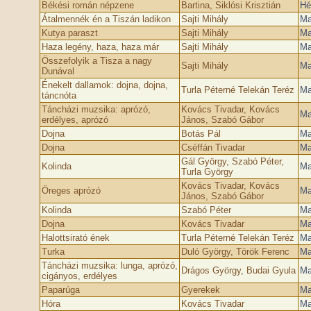
Békési román népzene
Bartina, Siklósi Krisztián
Hé
Átalmennék én a Tiszán ladikon
Sajti Mihály
Ma
Kutya paraszt
Sajti Mihály
Ma
Haza legény, haza, haza már
Sajti Mihály
Ma
Összefolyik a Tisza a nagy
Sajti Mihály
Ma
Dunával
Énekelt dallamok: dojna, dojna,
Turla Péterné Telekán Teréz
Ma
táncnóta
Táncházi muzsika: aprózó,
Kovács Tivadar, Kovács
Ma
erdélyes, aprózó
János, Szabó Gábor
Dojna
Botás Pál
Ma
Dojna
Cséffán Tivadar
Ma
Gál György, Szabó Péter,
Kolinda
Ma
Turla György
Kovács Tivadar, Kovács
Öreges aprózó
Ma
János, Szabó Gábor
Kolinda
Szabó Péter
Ma
Dojna
Kovács Tivadar
Ma
Halottsirató ének
Turla Péterné Telekán Teréz
Ma
Turka
Duló György, Török Ferenc
Ma
Táncházi muzsika: lunga, aprózó,
Drágos György, Budai Gyula
Ma
cigányos, erdélyes
Paparúga
Gyerekek
Ma
Hóra
Kovács Tivadar
Ma