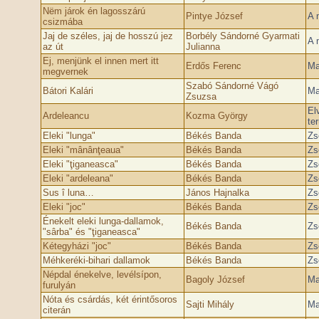
Nëm járok én lagosszárú
Pintye József
A 
csizmába
Jaj de széles, jaj de hosszú jez
Borbély Sándorné Gyarmati
A 
az út
Julianna
Ej, menjünk el innen mert itt
Erdős Ferenc
Ma
megvernek
Szabó Sándorné Vágó
Bátori Kalári
Ma
Zsuzsa
El
Ardeleancu
Kozma György
te
Eleki "lunga"
Békés Banda
Zs
Eleki "mânânţeaua"
Békés Banda
Zs
Eleki "ţiganeasca"
Békés Banda
Zs
Eleki "ardeleana"
Békés Banda
Zs
Sus î luna…
János Hajnalka
Zs
Eleki "joc"
Békés Banda
Zs
Énekelt eleki lunga-dallamok,
Békés Banda
Zs
"sârba" és "ţiganeasca"
Kétegyházi "joc"
Békés Banda
Zs
Méhkeréki-bihari dallamok
Békés Banda
Zs
Népdal énekelve, levélsípon,
Bagoly József
Ma
furulyán
Nóta és csárdás, két érintősoros
Sajti Mihály
Ma
citerán