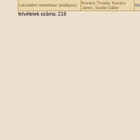
Kovács Tivadar, Kovács
Lakodalmi menettánc (erdélyes)
Ma
János, Szabó Gábor
felvételek száma: 218