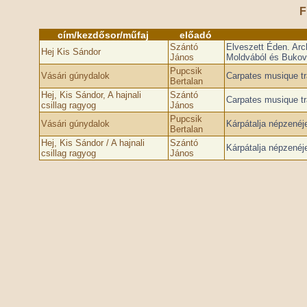
F
cím/kezdősor/műfaj
előadó
Szántó
Elveszett Éden. Arch
Hej Kis Sándor
János
Moldvából és Bukov
Pupcsik
Vásári gúnydalok
Carpates musique tra
Bertalan
Hej, Kis Sándor, A hajnali
Szántó
Carpates musique tra
csillag ragyog
János
Pupcsik
Vásári gúnydalok
Kárpátalja népzenéj
Bertalan
Hej, Kis Sándor / A hajnali
Szántó
Kárpátalja népzenéj
csillag ragyog
János