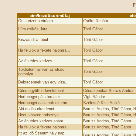
F
cím/kezdősor/műfaj
el
Önts vizet a virágra ...
Csőke Renáta
Lúra csikós, lúra...
Törő Gábor
Kiszáradt a tóbul...
Törő Gábor
Ha felülök a fekete halomra...
Törő Gábor
Az én édes kedves...
Törő Gábor
Tökhalomnál van az olcsó
Törő Gábor
gomolya...
Debrecennek van egy vize...
Törő Gábor
Citeraegyüttes levélsíppal
Citerazenekar Boruzs András 
Hortobágyi pásztordalok
Vígh Sándor
Hortobágyi dallamok citerán
Szélesné Kiss Anikó
Aki dudás akar lenni
Boruzs András, Törő Gábor, N
Uccu vászon tarisznya
Boruzs András, Törő Gábor, N
Az én édes kedves apám
Boruzs András, Törő Gábor
Ha felülök a fekete halomra
Boruzs András, Törő Gábor
Itt az idõ Szentmihály nap
Boruzs András, Törő Gábor, N