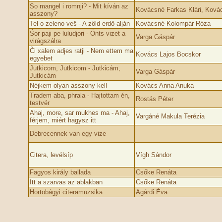
So mangel i romnji? - Mit kíván az
Kovácsné Farkas Klári, Ková
asszony?
Tel o zeleno veš - A zöld erdő alján
Kovácsné Kolompár Róza
Śor paji pe luludjori - Önts vizet a
Varga Gáspár
virágszálra
Či xalem adjes ratji - Nem ettem ma
Kovács Lajos Bocskor
egyebet
Jutkicom, Jutkicom - Jutkicám,
Varga Gáspár
Jutkicám
Néjkem olyan asszony kell
Kovács Anna Anuka
Tradem aba, phrala - Hajtottam én,
Rostás Péter
testvér
Ahaj, more, sar mukhes ma - Ahaj,
Vargáné Makula Terézia
férjem, miért hagysz itt
Debrecennek van egy vize
Citera, levélsíp
Vígh Sándor
Fagyos király ballada
Csőke Renáta
Itt a szarvas az ablakban
Csőke Renáta
Hortobágyi citeramuzsika
Agárdi Éva