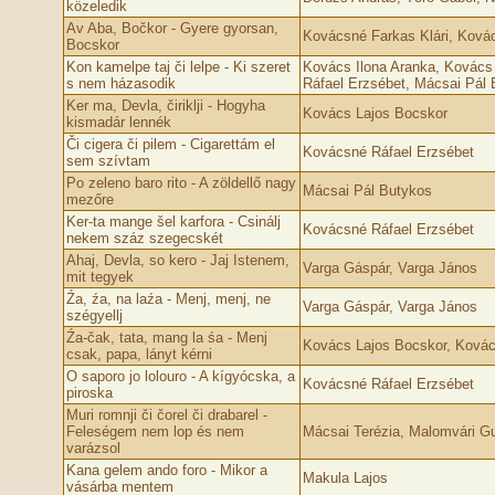
közeledik
Av Aba, Bočkor - Gyere gyorsan,
Kovácsné Farkas Klári, Ková
Bocskor
Kon kamelpe taj či lelpe - Ki szeret
Kovács Ilona Aranka, Kovács
s nem házasodik
Ráfael Erzsébet, Mácsai Pál 
Ker ma, Devla, čiriklji - Hogyha
Kovács Lajos Bocskor
kismadár lennék
Či cigera či pilem - Cigarettám el
Kovácsné Ráfael Erzsébet
sem szívtam
Po zeleno baro rito - A zöldellő nagy
Mácsai Pál Butykos
mezőre
Ker-ta mange šel karfora - Csinálj
Kovácsné Ráfael Erzsébet
nekem száz szegecskét
Ahaj, Devla, so kero - Jaj Istenem,
Varga Gáspár, Varga János
mit tegyek
Źa, źa, na laźa - Menj, menj, ne
Varga Gáspár, Varga János
szégyellj
Źa-čak, tata, mang la śa - Menj
Kovács Lajos Bocskor, Kovác
csak, papa, lányt kérni
O saporo jo lolouro - A kígyócska, a
Kovácsné Ráfael Erzsébet
piroska
Muri romnji či čorel či drabarel -
Feleségem nem lop és nem
Mácsai Terézia, Malomvári G
varázsol
Kana gelem ando foro - Mikor a
Makula Lajos
vásárba mentem