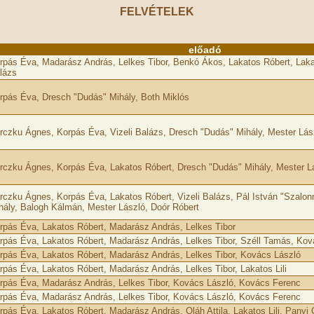
FELVÉTELEK
előadó
rpás Éva, Madarász András, Lelkes Tibor, Benkó Ákos, Lakatos Róbert, Laka
lázs
rpás Éva, Dresch "Dudás" Mihály, Both Miklós
rczku Ágnes, Korpás Éva, Vizeli Balázs, Dresch "Dudás" Mihály, Mester Lás
rczku Ágnes, Korpás Éva, Lakatos Róbert, Dresch "Dudás" Mihály, Mester Lá
rczku Ágnes, Korpás Éva, Lakatos Róbert, Vizeli Balázs, Pál István "Szalon
hály, Balogh Kálmán, Mester László, Doór Róbert
rpás Éva, Lakatos Róbert, Madarász András, Lelkes Tibor
rpás Éva, Lakatos Róbert, Madarász András, Lelkes Tibor, Széll Tamás, Ko
rpás Éva, Lakatos Róbert, Madarász András, Lelkes Tibor, Kovács László
rpás Éva, Lakatos Róbert, Madarász András, Lelkes Tibor, Lakatos Lili
rpás Éva, Madarász András, Lelkes Tibor, Kovács László, Kovács Ferenc
rpás Éva, Madarász András, Lelkes Tibor, Kovács László, Kovács Ferenc
rpás Éva, Lakatos Róbert, Madarász András, Oláh Attila, Lakatos Lili, Panyi 