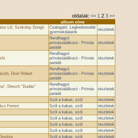
oldalak:
<<
1
2
3
>>
album címe
tos Lili, Szokolay Dongó
Csalogató. Legkedvesebb
részletek
gyermekdalaink
Rendhagyó
prímástalálkozó - Prímás
részletek
parádé
Rendhagyó
zló
prímástalálkozó - Prímás
részletek
parádé
Rendhagyó
szló, Doór Róbert
prímástalálkozó - Prímás
részletek
parádé
Rendhagyó
na", Dresch "Dudás"
prímástalálkozó - Prímás
részletek
parádé
Szól a kakas, szól
részletek
vács Ferenc
Szól a kakas, szól
részletek
Szól a kakas, szól
részletek
Szól a kakas, szól
részletek
Szól a kakas, szól
részletek
Szól a kakas, szól
részletek
Orsolya
Szól a kakas, szól
részletek