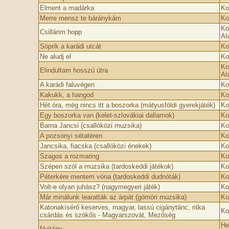
Elment a madárka
Ko
Merre mensz te báránykám
Ko
Ko
Csillárim hopp
Al
Söprik a karádi utcát
Ko
Ne aludj el
Ko
Ko
Elindultam hosszú útra
Al
A karádi faluvégen
Ko
Kakukk, a hangod
Ko
Hét óra, még nincs itt a boszorka (mátyusföldi gyerekjáték)
Ko
Egy boszorka van (kelet-szlovákiai dallamok)
Ko
Barna Jancsi (csallóközi muzsika)
Ko
A pozsonyi sétatéren
Ko
Jancsika, fiacska (csallóközi énekek)
Ko
Szagos a rozmaring
Ko
Szépen szól a muzsika (tardoskeddi játékok)
Ko
Péterkére mentem vó­na (tardoskeddi dudnóták)
Ko
Volt-e olyan juhász? (nagymegyeri játék)
Ko
Már minálunk learatták az árpát (gömöri muzsika)
Ko
Katonakísérő keserves, magyar, lassú cigánytánc, ritka
Ko
csárdás és szökős - Magyarszovát, Mezőség
He
Nyitány