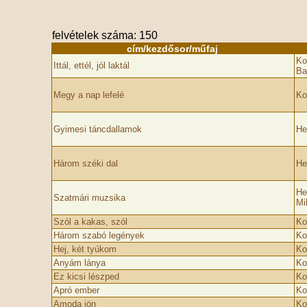
felvételek száma: 150
cím/kezdősor/műfaj
Ko
Ittál, ettél, jól laktál
Ba
Megy a nap lefelé
Ko
Gyimesi táncdallamok
He
Három széki dal
He
He
Szatmári muzsika
Mi
Szól a kakas, szól
Ko
Három szabó legények
Ko
Hej, két tyúkom
Ko
Anyám lánya
Ko
Ez kicsi lészped
Ko
Apró ember
Ko
Amoda jön
Ko