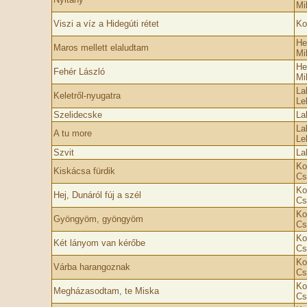
Mi
Viszi a víz a Hidegúti rétet
Ko
He
Maros mellett elaludtam
Mi
He
Fehér László
Mi
La
Keletről-nyugatra
Le
Szelidecske
La
La
A tu more
Le
Szvit
La
Ko
Kiskácsa fürdik
Cs
Ko
Hej, Dunáról fúj a szél
Cs
Ko
Gyöngyöm, gyöngyöm
Cs
Ko
Két lányom van kérőbe
Cs
Ko
Várba harangoznak
Cs
Ko
Megházasodtam, te Miska
Cs