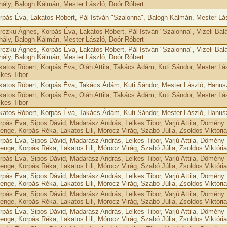
hály, Balogh Kálmán, Mester László, Doór Róbert
rpás Éva, Lakatos Róbert, Pál István "Szalonna", Balogh Kálmán, Mester Lás
rczku Ágnes, Korpás Éva, Lakatos Róbert, Pál István "Szalonna", Vizeli Bal
hály, Balogh Kálmán, Mester László, Doór Róbert
rczku Ágnes, Korpás Éva, Lakatos Róbert, Pál István "Szalonna", Vizeli Bal
hály, Balogh Kálmán, Mester László, Doór Róbert
katos Róbert, Korpás Éva, Oláh Attila, Takács Ádám, Kuti Sándor, Mester Lá
lkes Tibor
katos Róbert, Korpás Éva, Takács Ádám, Kuti Sándor, Mester László, Hanusz
katos Róbert, Korpás Éva, Oláh Attila, Takács Ádám, Kuti Sándor, Mester Lá
lkes Tibor
katos Róbert, Korpás Éva, Takács Ádám, Kuti Sándor, Mester László, Hanusz
rpás Éva, Sipos Dávid, Madarász András, Lelkes Tibor, Varjú Attila, Dömény 
enge, Korpás Réka, Lakatos Lili, Mórocz Virág, Szabó Júlia, Zsoldos Viktória
rpás Éva, Sipos Dávid, Madarász András, Lelkes Tibor, Varjú Attila, Dömény 
enge, Korpás Réka, Lakatos Lili, Mórocz Virág, Szabó Júlia, Zsoldos Viktória
rpás Éva, Sipos Dávid, Madarász András, Lelkes Tibor, Varjú Attila, Dömény 
enge, Korpás Réka, Lakatos Lili, Mórocz Virág, Szabó Júlia, Zsoldos Viktória
rpás Éva, Sipos Dávid, Madarász András, Lelkes Tibor, Varjú Attila, Dömény 
enge, Korpás Réka, Lakatos Lili, Mórocz Virág, Szabó Júlia, Zsoldos Viktória
rpás Éva, Sipos Dávid, Madarász András, Lelkes Tibor, Varjú Attila, Dömény 
enge, Korpás Réka, Lakatos Lili, Mórocz Virág, Szabó Júlia, Zsoldos Viktória
rpás Éva, Sipos Dávid, Madarász András, Lelkes Tibor, Varjú Attila, Dömény 
enge, Korpás Réka, Lakatos Lili, Mórocz Virág, Szabó Júlia, Zsoldos Viktória