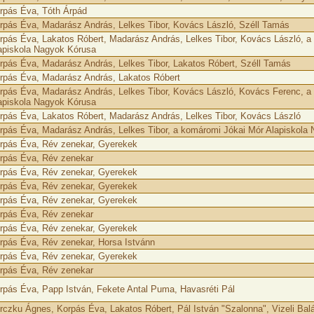
rpás Éva, Tóth Árpád
rpás Éva, Madarász András, Lelkes Tibor, Kovács László, Széll Tamás
rpás Éva, Lakatos Róbert, Madarász András, Lelkes Tibor, Kovács László, a
apiskola Nagyok Kórusa
rpás Éva, Madarász András, Lelkes Tibor, Lakatos Róbert, Széll Tamás
rpás Éva, Madarász András, Lakatos Róbert
rpás Éva, Madarász András, Lelkes Tibor, Kovács László, Kovács Ferenc, a
apiskola Nagyok Kórusa
rpás Éva, Lakatos Róbert, Madarász András, Lelkes Tibor, Kovács László
rpás Éva, Madarász András, Lelkes Tibor, a komáromi Jókai Mór Alapiskola
rpás Éva, Rév zenekar, Gyerekek
rpás Éva, Rév zenekar
rpás Éva, Rév zenekar, Gyerekek
rpás Éva, Rév zenekar, Gyerekek
rpás Éva, Rév zenekar, Gyerekek
rpás Éva, Rév zenekar
rpás Éva, Rév zenekar, Gyerekek
rpás Éva, Rév zenekar, Horsa Istvánn
rpás Éva, Rév zenekar, Gyerekek
rpás Éva, Rév zenekar
rpás Éva, Papp István, Fekete Antal Puma, Havasréti Pál
rczku Ágnes, Korpás Éva, Lakatos Róbert, Pál István "Szalonna", Vizeli Bal