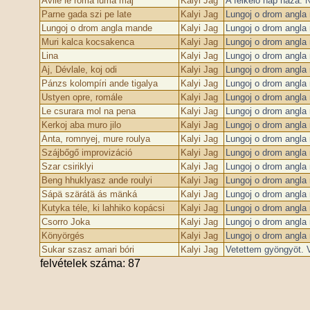
Avile le roma luma maj
Kalyi Jag
A felkelő nap háza. 
Parne gada szi pe late
Kalyi Jag
Lungoj o drom angla
Lungoj o drom angla mande
Kalyi Jag
Lungoj o drom angla
Muri kalca kocsakenca
Kalyi Jag
Lungoj o drom angla
Lina
Kalyi Jag
Lungoj o drom angla
Aj, Dévlale, koj odi
Kalyi Jag
Lungoj o drom angla
Pánzs kolompíri ande tigalya
Kalyi Jag
Lungoj o drom angla
Ustyen opre, romále
Kalyi Jag
Lungoj o drom angla
Le csurara mol na pena
Kalyi Jag
Lungoj o drom angla
Kerkoj aba muro jilo
Kalyi Jag
Lungoj o drom angla
Anta, romnyej, mure roulya
Kalyi Jag
Lungoj o drom angla
Szájbőgő improvizáció
Kalyi Jag
Lungoj o drom angla
Szar csiriklyi
Kalyi Jag
Lungoj o drom angla
Beng hhuklyasz ande roulyi
Kalyi Jag
Lungoj o drom angla
Sápä szärátä ás mänká
Kalyi Jag
Lungoj o drom angla
Kutyka téle, ki lahhiko kopácsi
Kalyi Jag
Lungoj o drom angla
Csorro Joka
Kalyi Jag
Lungoj o drom angla
Könyörgés
Kalyi Jag
Lungoj o drom angla
Sukar szasz amari bóri
Kalyi Jag
Vetettem gyöngyöt. 
felvételek száma: 87