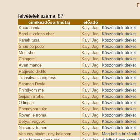
F
felvételek száma: 87
cím/kezdősor/műfaj
előadó
Kucu banda
Kalyi Jag
Köszöntünk titeket
Barol e zeleno char
Kalyi Jag
Köszöntünk titeket
Kanak tusa
Kalyi Jag
Köszöntünk titeket
Shau po podo
Kalyi Jag
Köszöntünk titeket
Mori shei
Kalyi Jag
Köszöntünk titeket
Chingerel
Kalyi Jag
Köszöntünk titeket
Aven mande
Kalyi Jag
Köszöntünk titeket
Patjivalo dikhlo
Kalyi Jag
Köszöntünk titeket
Transilvania express
Kalyi Jag
Köszöntünk titeket
Sasman Devla
Kalyi Jag
Köszöntünk titeket
Phirdiyom me
Kalyi Jag
Köszöntünk titeket
Gejash e Shei
Kalyi Jag
Köszöntünk titeket
O lingari
Kalyi Jag
Köszöntünk titeket
Phendyom tuke
Kalyi Jag
Köszöntünk titeket
Roven le rroma
Kalyi Jag
Köszöntünk titeket
Betyár vagyok
Kalyi Jag
Köszöntünk titeket
Naisarav tumen
Kalyi Jag
Köszöntünk titeket
Van egy pipám, egy kalapom
Kalyi Jag
Meg kell a búzának é