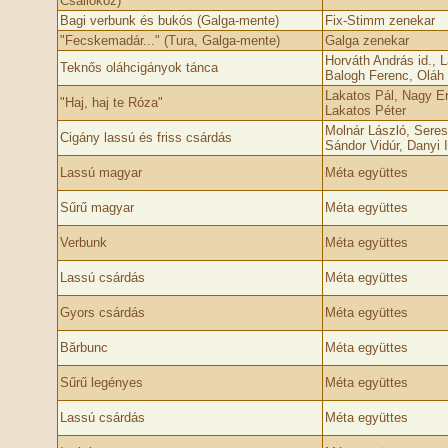
Csallóköz)
Bagi verbunk és bukós (Galga-mente)
Fix-Stimm zenekar
"Fecskemadár..." (Tura, Galga-mente)
Galga zenekar
Horváth András id., L
Teknős oláhcigányok tánca
Balogh Ferenc, Oláh 
Lakatos Pál, Nagy E
"Haj, haj te Róza"
Lakatos Péter
Molnár László, Sere
Cigány lassú és friss csárdás
Sándor Vidúr, Danyi
Lassú magyar
Méta együttes
Sűrű magyar
Méta együttes
Verbunk
Méta együttes
Lassú csárdás
Méta együttes
Gyors csárdás
Méta együttes
Bărbunc
Méta együttes
Sűrű legényes
Méta együttes
Lassú csárdás
Méta együttes