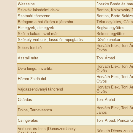
Wesselne
Joszko Broda és bará
Szlovák lakodalmi dalok
Bartina, Kolozsváry 
Szatmári tánczene
Bartina, Barta Baláz
Befogom a hat ökröm a járomba
Téka együttes, Gásp
Elmegyek, elmegyek…
Boglya együttes
Szól a kakas, szól már…
Bekecs együttes
Székely verbunk, lassú és ropogtatós
Dűvő zenekar
Horváth Elek, Toni Á
Sebes forduló
Ötvös
Asztali nóta
Toni Árpád
Horváth Elek, Toni Á
De-a lungu, invartita
Ötvös
Horváth Elek, Toni Á
Három Zsidó dal
Ötvös
Horváth Elek, Toni Á
Vajdaszentiványi táncrend
Ötvös
Csárdás
Toni Árpád
Horváth Elek, Toni Á
Doina, Tarnaveanca
János
Csingerálás
Toni Árpád, Ponczi 
Verbunk és friss (Dunaszerdahely,
Németh Dénes zenek