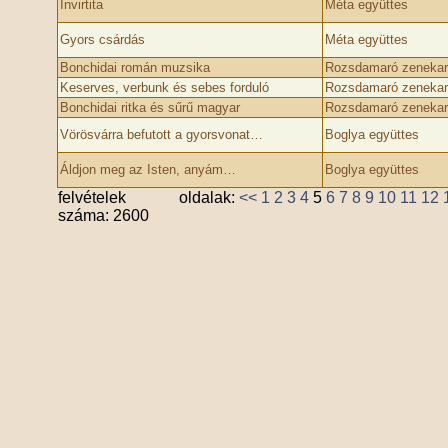
Invirtita
Méta együttes
Gyors csárdás
Méta együttes
Bonchidai román muzsika
Rozsdamaró zenekar,
Keserves, verbunk és sebes forduló
Rozsdamaró zenekar,
Bonchidai ritka és sűrű magyar
Rozsdamaró zenekar,
Vörösvárra befutott a gyorsvonat…
Boglya együttes
Áldjon meg az Isten, anyám…
Boglya együttes
felvételek
oldalak:
<<
1
2
3
4
5
6
7
8
9
10
11
12
száma: 2600