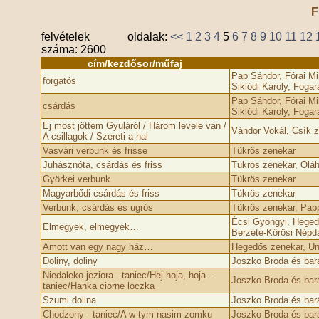
F
felvételek
oldalak:
<<
1
2
3
4
5
6
7
8
9
10
11
12
száma: 2600
cím/kezdősor/műfaj
Pap Sándor, Fórai Mih
forgatós
Siklódi Károly, Foga
Pap Sándor, Fórai Mih
csárdás
Siklódi Károly, Foga
Ej most jöttem Gyuláról / Három levele van /
Vándor Vokál, Csík z
A csillagok / Szereti a hal
Vasvári verbunk és frisse
Tükrös zenekar
Juhásznóta, csárdás és friss
Tükrös zenekar, Oláh 
Györkei verbunk
Tükrös zenekar
Magyarbődi csárdás és friss
Tükrös zenekar
Verbunk, csárdás és ugrós
Tükrös zenekar, Pap
Écsi Gyöngyi, Heged
Elmegyek, elmegyek…
Berzéte-Kőrösi Népda
Amott van egy nagy ház…
Hegedős zenekar, Un
Doliny, doliny
Joszko Broda és bará
Niedaleko jeziora - taniec/Hej hoja, hoja -
Joszko Broda és bará
taniec/Hanka ciorne loczka
Szumi dolina
Joszko Broda és bará
Chodzony - taniec/A w tym nasim zomku
Joszko Broda és bará