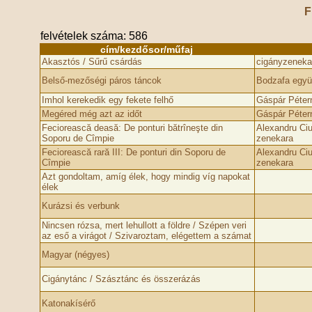
F
felvételek száma: 586
cím/kezdősor/műfaj
Akasztós / Sűrű csárdás
cigányzeneka
Belső-mezőségi páros táncok
Bodzafa együ
Imhol kerekedik egy fekete felhő
Gáspár Péter
Megéred még azt az időt
Gáspár Péter
Feciorească deasă: De ponturi bătrîneşte din
Alexandru Ciu
Soporu de Cîmpie
zenekara
Feciorească rară III: De ponturi din Soporu de
Alexandru Ciu
Cîmpie
zenekara
Azt gondoltam, amíg élek, hogy mindig víg napokat
élek
Kurázsi és verbunk
Nincsen rózsa, mert lehullott a földre / Szépen veri
az eső a virágot / Szivaroztam, elégettem a számat
Magyar (négyes)
Cigánytánc / Szásztánc és összerázás
Katonakísérő