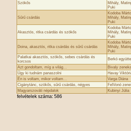
Szökős
Mihály, Mati
Puki
Kodoba Márto
Sűrű csárdás
Mihály, Mati
Puki
Kodoba Márto
Akasztós, ritka csárdás és szökős
Mihály, Mati
Puki
Kodoba Márto
Doina, akasztós, ritka csárdás és sűrű csárdás
Mihály, Mati
Puki
Palatkai akasztós, szökős, sebes csárdás és
Berkó együtt
korcsos
Azt gondoltam, míg a világ…
Bivaly zeneka
Úgy ki tudnám panaszolni
Havay Viktóri
Én is voltam, mikor voltam…
Varga Diána
Cigánytánc, szökős, sűrű csárdás, négyes
FelVonó zene
Magyarszováti népdalok
Kubinyi Júlia
felvételek száma: 586