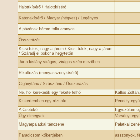
Halottkísérő / Halottkísérő
Katonakísérő / Magyar (négyes) / Legényes
A pávának három tolla aranyos
Összerázás
Kicsi tulok, nagy a járom / Kicsi tulok, nagy a járom
/ Száradj el bokor a hegytetőn
Jár a kislány virágos, virágos szép mezőben
Rikoltozás (menyasszonykísérő)
Cigánytánc / Szásztánc / Összerázás
Né, hol kerekedik egy fekete felhő
Kallós Zoltán
Kiskertemben egy rózsafa
Pendely együ
A Csetéké
Egyszólam eg
Úgy elmegyek
Varsányi együt
Magyarpalatkai tánczene
Palatkai zen
Paradicsom kőkertjében
asszonyok, fé