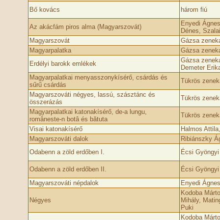
Bő kovács
három fiú
Enyedi Ágnes
Az akácfám piros alma (Magyarszovát)
Dénes, Szala
Magyarszovát
Gázsa zenek
Magyarpalatka
Gázsa zenek
Gázsa zeneka
Erdélyi barokk emlékek
Demeter Erik
Magyarpalatkai menyasszonykísérő, csárdás és
Tükrös zenek
sűrű csárdás
Magyarszováti négyes, lassú, szásztánc és
Tükrös zenek
összerázás
Magyarpalatkai katonakísérő, de-a lungu,
Tükrös zenek
româneste-n botâ és bătuta
Visai katonakísérő
Halmos Attila
Magyarszováti dalok
Ribiánszky Á
Odabenn a zöld erdőben I.
Écsi Gyöngyi
Odabenn a zöld erdőben II.
Écsi Gyöngyi
Magyarszováti népdalok
Enyedi Ágne
Kodoba Márto
Négyes
Mihály, Mati
Puki
Kodoba Márto