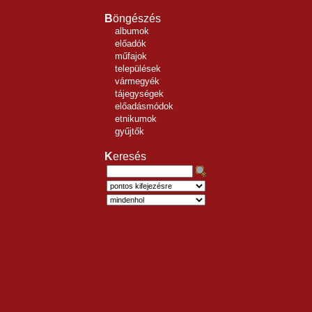
B
öngészés
albumok
előadók
műfajok
települések
vármegyék
tájegységek
előadásmódok
etnikumok
gyűjtők
K
eresés