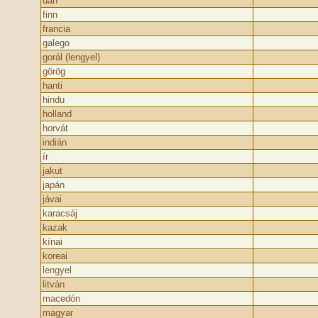
dán
finn
francia
galego
gorál (lengyel)
görög
hanti
hindu
holland
horvát
indián
ír
jakut
japán
jávai
karacsáj
kazak
kínai
koreai
lengyel
litván
macedón
magyar