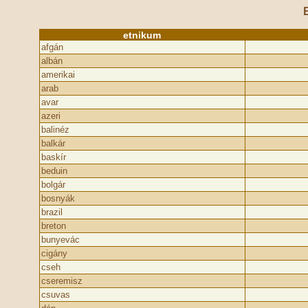
etnikum
afgán
albán
amerikai
arab
avar
azeri
balinéz
balkár
baskír
beduin
bolgár
bosnyák
brazil
breton
bunyevác
cigány
cseh
cseremisz
csuvas