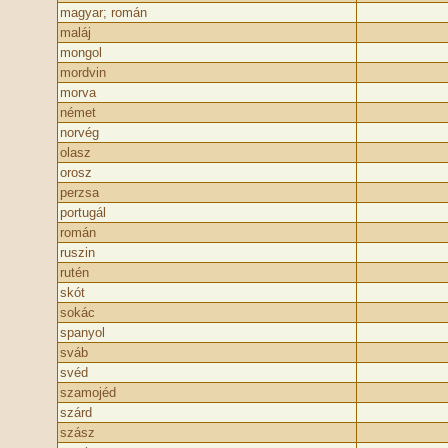
magyar; román
maláj
mongol
mordvin
morva
német
norvég
olasz
orosz
perzsa
portugál
román
ruszin
rutén
skót
sokác
spanyol
sváb
svéd
szamojéd
szárd
szász