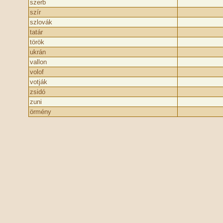
szerb
szír
szlovák
tatár
török
ukrán
vallon
volof
votják
zsidó
zuni
örmény