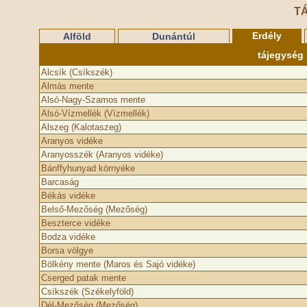
T
Erdély
Alföld
Dunántúl
tájegység
Alcsík (Csíkszék)
Almás mente
Alsó-Nagy-Szamos mente
Alsó-Vízmellék (Vízmellék)
Alszeg (Kalotaszeg)
Aranyos vidéke
Aranyosszék (Aranyos vidéke)
Bánffyhunyad környéke
Barcaság
Békás vidéke
Belső-Mezőség (Mezőség)
Beszterce vidéke
Bodza vidéke
Borsa völgye
Bölkény mente (Maros és Sajó vidéke)
Cserged patak mente
Csíkszék (Székelyföld)
Dél-Mezőség (Mezőség)