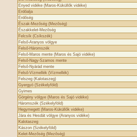
Enyed vidéke (Maros-Küküllők vidéke)
Erdőalja
Erdőség
Észak-Mezőség (Mezőség)
Északkelet-Mezőség
Felcsík (Csíkszék)
Felső-Aranyos völgye
Felső-Háromszék
Felső-Maros mente (Maros és Sajó vidéke)
Felső-Nagy-Szamos mente
Felső-Nyárád mente
Felső-Vízmellék (Vízmellék)
Felszeg (Kalotaszeg)
Gyergyó (Székelyföld)
Gyimes
Görgény völgye (Maros és Sajó vidéke)
Háromszék (Székelyföld)
Hegymegett (Maros-Küküllők vidéke)
Jára és Hesdát völgye (Aranyos vidéke)
Kalotaszeg
Kászon (Székelyföld)
Kelet-Mezőség (Mezőség)