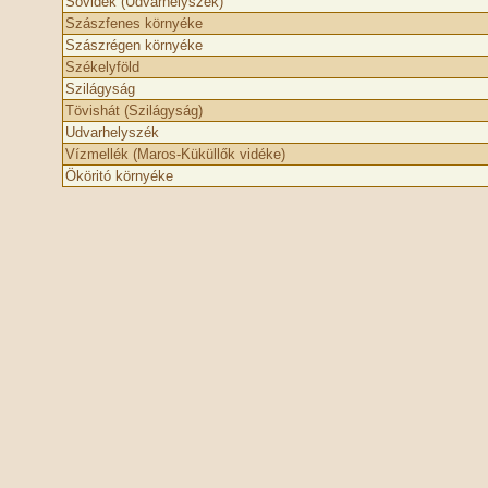
Sóvidék (Udvarhelyszék)
Szászfenes környéke
Szászrégen környéke
Székelyföld
Szilágyság
Tövishát (Szilágyság)
Udvarhelyszék
Vízmellék (Maros-Küküllők vidéke)
Ököritó környéke