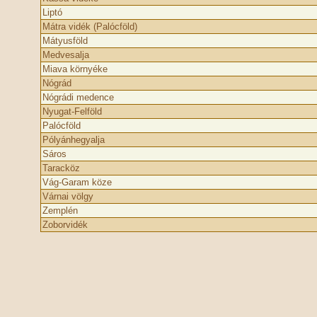
Liptó
Mátra vidék (Palócföld)
Mátyusföld
Medvesalja
Miava környéke
Nógrád
Nógrádi medence
Nyugat-Felföld
Palócföld
Pólyánhegyalja
Sáros
Taracköz
Vág-Garam köze
Várnai völgy
Zemplén
Zoborvidék