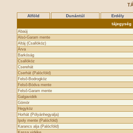
T
Alföld
Dunántúl
Erdély
tájegység
Abaúj
Alsó-Garam mente
Altáj (Csallóköz)
Árva
Barkóság
Csallóköz
Cserehát
Cserhát (Palócföld)
Felső-Bodrogköz
Felső-Bódva mente
Felső-Garam mente
Galgavidék
Gömör
Hegyköz
Horhát (Pólyánhegyalja)
Ipoly mente (Palócföld)
Karancs alja (Palócföld)
Kassa vidéke