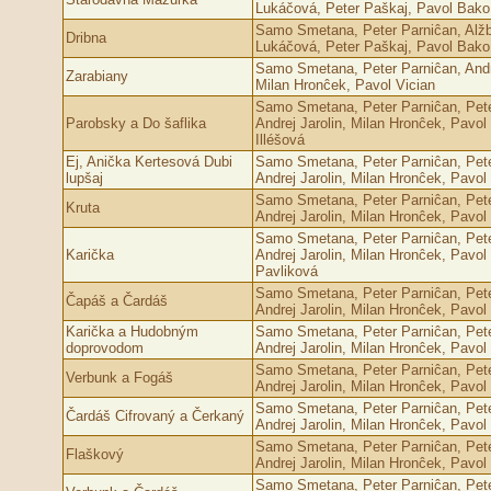
Lukáčová, Peter Paškaj, Pavol Bako
Samo Smetana, Peter Parniĉan, Alž
Dribna
Lukáčová, Peter Paškaj, Pavol Bako
Samo Smetana, Peter Parniĉan, Andre
Zarabiany
Milan Hronĉek, Pavol Vician
Samo Smetana, Peter Parniĉan, Pete
Parobsky a Do šaflika
Andrej Jarolin, Milan Hronĉek, Pavol 
Illéšová
Ej, Anička Kertesová Dubi
Samo Smetana, Peter Parniĉan, Pete
lupšaj
Andrej Jarolin, Milan Hronĉek, Pavol
Samo Smetana, Peter Parniĉan, Pete
Kruta
Andrej Jarolin, Milan Hronĉek, Pavol
Samo Smetana, Peter Parniĉan, Pete
Karička
Andrej Jarolin, Milan Hronĉek, Pavol
Pavliková
Samo Smetana, Peter Parniĉan, Pete
Čapáš a Čardáš
Andrej Jarolin, Milan Hronĉek, Pavol
Karička a Hudobným
Samo Smetana, Peter Parniĉan, Pete
doprovodom
Andrej Jarolin, Milan Hronĉek, Pavol
Samo Smetana, Peter Parniĉan, Pete
Verbunk a Fogáš
Andrej Jarolin, Milan Hronĉek, Pavol
Samo Smetana, Peter Parniĉan, Pete
Čardáš Cifrovaný a Čerkaný
Andrej Jarolin, Milan Hronĉek, Pavol
Samo Smetana, Peter Parniĉan, Pete
Fl­aškový
Andrej Jarolin, Milan Hronĉek, Pavol
Samo Smetana, Peter Parniĉan, Pete