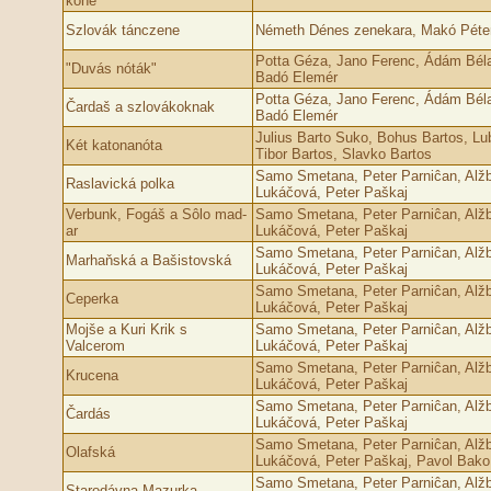
kone
Szlovák tánczene
Németh Dénes zenekara, Makó Péte
Potta Géza, Jano Ferenc, Ádám Béla
"Duvás nóták"
Badó Elemér
Potta Géza, Jano Ferenc, Ádám Béla
Čardaš a szlovákoknak
Badó Elemér
Julius Barto Suko, Bohus Bartos, Lu
Két katonanóta
Tibor Bartos, Slavko Bartos
Samo Smetana, Peter Parniĉan, Alž
Raslavická polka
Lukáčová, Peter Paškaj
Verbunk, Fogáš a Sôlo mad­
Samo Smetana, Peter Parniĉan, Alž
ar
Lukáčová, Peter Paškaj
Samo Smetana, Peter Parniĉan, Alž
Marhaňská a Bašistovská
Lukáčová, Peter Paškaj
Samo Smetana, Peter Parniĉan, Alž
Ceperka
Lukáčová, Peter Paškaj
Mojše a Kuri Krik s
Samo Smetana, Peter Parniĉan, Alž
Valcerom
Lukáčová, Peter Paškaj
Samo Smetana, Peter Parniĉan, Alž
Krucena
Lukáčová, Peter Paškaj
Samo Smetana, Peter Parniĉan, Alž
Čardás
Lukáčová, Peter Paškaj
Samo Smetana, Peter Parniĉan, Alž
Olafská
Lukáčová, Peter Paškaj, Pavol Bako
Samo Smetana, Peter Parniĉan, Alž
Starodávna Mazurka