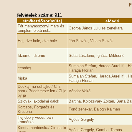
F
felvételek száma: 911
cím/kezdősor/műfaj
előadó
Tót menyasszonyi mars és
Csorba János Lulu és zenekara
templom előtti nóta
Hej, dve hole, dve hole
Ján Slovák, Viliam Slovák
Idzeme, idzeme
Suba Lászlóné, Ignácz Miklósné
Sumalan Stefan, Haraga Aurel ifj., Ha
ceardaş
Haraga Florian
Sumalan Stefan, Haraga Aurel ifj., Ha
frişka
Haraga Florian
Dockaj ma suhajko / Ci z
hora / Priadzmeze len / Ci ja
Vándor Vokál
by ja
Szlovák lakodalmi dalok
Bartina, Kolozsváry Zoltán, Barta Ba
Korcsos, Forgatós és
Fonó zenekar, Balogh Kálmán
Krucena
Hej dobry vecer, pani
Agócs Gergely
kromárka
Kicsi a hordócska/ Cie sa to
Agócs Gergely, Gombai Tamás