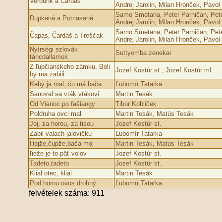
Verbunk a Čardáš
Andrej Jarolin, Milan Hronĉek, Pavol
Samo Smetana, Peter Parniĉan, Pete
Dupkaná a Potriasaná
Andrej Jarolin, Milan Hronĉek, Pavol
Samo Smetana, Peter Parniĉan, Pete
Čapás, Čardáš a Treščak
Andrej Jarolin, Milan Hronĉek, Pavol
Nyírségi szlovák
Suttyomba zenekar
táncdallamok
Z ľupčianskeho zámku, Boli
Jozef Kostúr st., Jozef Kostúr ml.
by ma zabili
Keby ja mal, čo má bača
Ľubomír Tatarka
Sanoval sa vták vtákovi
Martin Tesák
Od Vianoc po fašiangy
Tibor Kobliček
Poldruha ovci mal
Martin Tesák, Matús Tesák
Joj, za horou, za tisou
Jozef Kostúr st.
Zabil valach jalovičku
Ľubomír Tatarka
Hojže,čupže,bača moj
Martin Tesák, Matús Tesák
ľieže je to päť volov
Jozef Kostúr st.
Tadeto,tadeto
Jozef Kostúr st.
Klial otec, klial
Martin Tesák
Pod horou ovos drobný
Ľubomír Tatarka
felvételek száma: 911