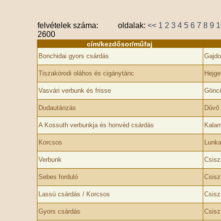
felvételek száma:
oldalak:
<<
1
2
3
4
5
6
7
8
9
1
2600
cím/kezdősor/műfaj
Bonchidai gyors csárdás
Gajdo
Tiszakórodi oláhos és cigánytánc
Hejge
Vasvári verbunk és frisse
Göncö
Dudautánzás
Dűvő 
A Kossuth verbunkja és honvéd csárdás
Kalam
Korcsos
Lunka
Verbunk
Csisz
Sebes forduló
Csisz
Lassú csárdás / Korcsos
Csisz
Gyors csárdás
Csisz