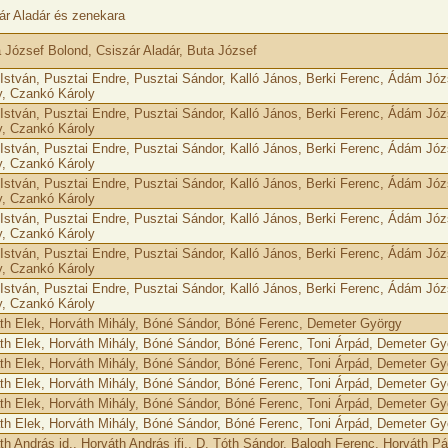
ár Aladár és zenekara
 József Bolond, Csiszár Aladár, Buta József
István, Pusztai Endre, Pusztai Sándor, Kalló János, Berki Ferenc, Ádám Józ
y, Czankó Károly
István, Pusztai Endre, Pusztai Sándor, Kalló János, Berki Ferenc, Ádám Józ
y, Czankó Károly
István, Pusztai Endre, Pusztai Sándor, Kalló János, Berki Ferenc, Ádám Józ
y, Czankó Károly
István, Pusztai Endre, Pusztai Sándor, Kalló János, Berki Ferenc, Ádám Józ
y, Czankó Károly
István, Pusztai Endre, Pusztai Sándor, Kalló János, Berki Ferenc, Ádám Józ
y, Czankó Károly
István, Pusztai Endre, Pusztai Sándor, Kalló János, Berki Ferenc, Ádám Józ
y, Czankó Károly
István, Pusztai Endre, Pusztai Sándor, Kalló János, Berki Ferenc, Ádám Józ
y, Czankó Károly
th Elek, Horváth Mihály, Bóné Sándor, Bóné Ferenc, Demeter György
th Elek, Horváth Mihály, Bóné Sándor, Bóné Ferenc, Toni Árpád, Demeter Gy
th Elek, Horváth Mihály, Bóné Sándor, Bóné Ferenc, Toni Árpád, Demeter Gy
th Elek, Horváth Mihály, Bóné Sándor, Bóné Ferenc, Toni Árpád, Demeter Gy
th Elek, Horváth Mihály, Bóné Sándor, Bóné Ferenc, Toni Árpád, Demeter Gy
th Elek, Horváth Mihály, Bóné Sándor, Bóné Ferenc, Toni Árpád, Demeter Gy
th András id., Horváth András ifj., D. Tóth Sándor, Balogh Ferenc, Horváth Pá