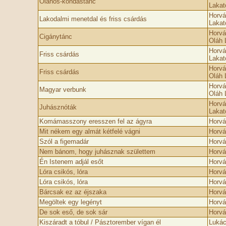
Oláhos-kondástánc
Lakat
Horvá
Lakodalmi menetdal és friss csárdás
Lakat
Horvá
Cigánytánc
Oláh 
Horvá
Friss csárdás
Lakat
Horvá
Friss csárdás
Oláh 
Horvá
Magyar verbunk
Oláh 
Horvá
Juhásznóták
Lakat
Komámasszony eresszen fel az ágyra
Horvá
Mit nékem egy almát kétfelé vágni
Horvá
Szól a figemadár
Horvá
Nem bánom, hogy juhásznak születtem
Horvá
Én Istenem adjál esőt
Horvá
Lóra csikós, lóra
Horvá
Lóra csikós, lóra
Horvá
Bárcsak ez az éjszaka
Horvá
Megöltek egy legényt
Horvá
De sok eső, de sok sár
Horvá
Kiszáradt a tóbul / Pásztorember vígan él
Lukác