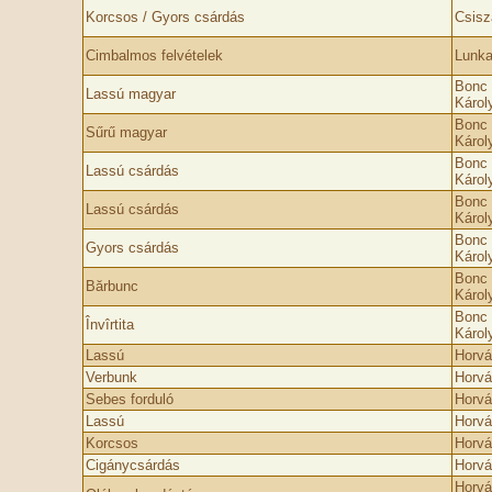
Korcsos / Gyors csárdás
Csisz
Cimbalmos felvételek
Lunka
Bonc 
Lassú magyar
Károl
Bonc 
Sűrű magyar
Károl
Bonc 
Lassú csárdás
Károl
Bonc 
Lassú csárdás
Károl
Bonc 
Gyors csárdás
Károl
Bonc 
Bărbunc
Károl
Bonc 
Învîrtita
Károl
Lassú
Horvá
Verbunk
Horvá
Sebes forduló
Horvá
Lassú
Horvá
Korcsos
Horvá
Cigánycsárdás
Horvá
Horvá