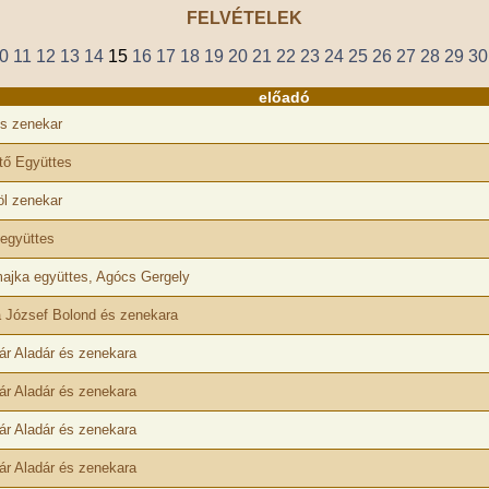
FELVÉTELEK
0
11
12
13
14
15
16
17
18
19
20
21
22
23
24
25
26
27
28
29
30
előadó
s zenekar
tő Együttes
l zenekar
együttes
ajka együttes, Agócs Gergely
 József Bolond és zenekara
ár Aladár és zenekara
ár Aladár és zenekara
ár Aladár és zenekara
ár Aladár és zenekara