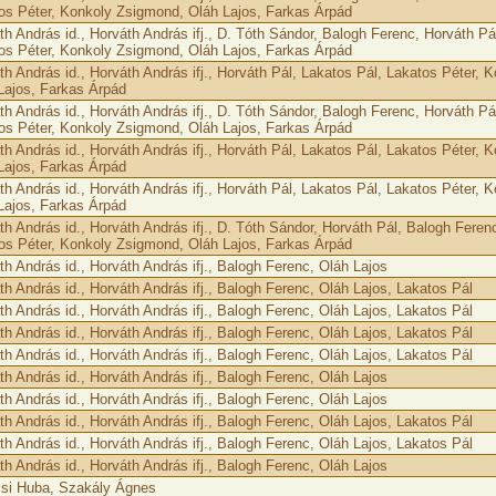
os Péter, Konkoly Zsigmond, Oláh Lajos, Farkas Árpád
th András id., Horváth András ifj., D. Tóth Sándor, Balogh Ferenc, Horváth Pá
os Péter, Konkoly Zsigmond, Oláh Lajos, Farkas Árpád
th András id., Horváth András ifj., Horváth Pál, Lakatos Pál, Lakatos Péter,
Lajos, Farkas Árpád
th András id., Horváth András ifj., D. Tóth Sándor, Balogh Ferenc, Horváth Pá
os Péter, Konkoly Zsigmond, Oláh Lajos, Farkas Árpád
th András id., Horváth András ifj., Horváth Pál, Lakatos Pál, Lakatos Péter,
Lajos, Farkas Árpád
th András id., Horváth András ifj., Horváth Pál, Lakatos Pál, Lakatos Péter,
Lajos, Farkas Árpád
th András id., Horváth András ifj., D. Tóth Sándor, Horváth Pál, Balogh Feren
os Péter, Konkoly Zsigmond, Oláh Lajos, Farkas Árpád
th András id., Horváth András ifj., Balogh Ferenc, Oláh Lajos
th András id., Horváth András ifj., Balogh Ferenc, Oláh Lajos, Lakatos Pál
th András id., Horváth András ifj., Balogh Ferenc, Oláh Lajos, Lakatos Pál
th András id., Horváth András ifj., Balogh Ferenc, Oláh Lajos, Lakatos Pál
th András id., Horváth András ifj., Balogh Ferenc, Oláh Lajos, Lakatos Pál
th András id., Horváth András ifj., Balogh Ferenc, Oláh Lajos
th András id., Horváth András ifj., Balogh Ferenc, Oláh Lajos
th András id., Horváth András ifj., Balogh Ferenc, Oláh Lajos, Lakatos Pál
th András id., Horváth András ifj., Balogh Ferenc, Oláh Lajos, Lakatos Pál
th András id., Horváth András ifj., Balogh Ferenc, Oláh Lajos
si Huba, Szakály Ágnes