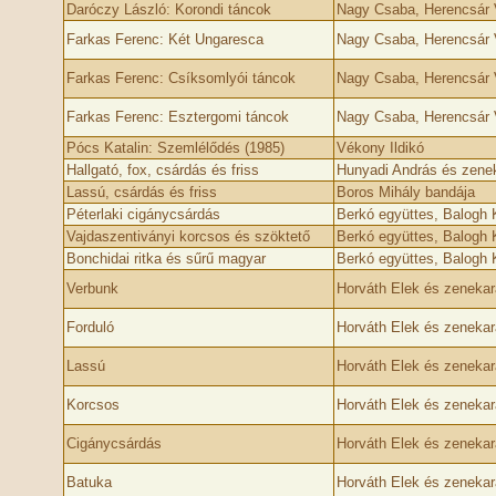
Daróczy László: Korondi táncok
Nagy Csaba, Herencsár V
Farkas Ferenc: Két Ungaresca
Nagy Csaba, Herencsár V
Farkas Ferenc: Csíksomlyói táncok
Nagy Csaba, Herencsár V
Farkas Ferenc: Esztergomi táncok
Nagy Csaba, Herencsár V
Pócs Katalin: Szemlélődés (1985)
Vékony Ildikó
Hallgató, fox, csárdás és friss
Hunyadi András és zene
Lassú, csárdás és friss
Boros Mihály bandája
Péterlaki cigánycsárdás
Berkó együttes, Balogh
Vajdaszentiványi korcsos és szöktető
Berkó együttes, Balogh
Bonchidai ritka és sűrű magyar
Berkó együttes, Balogh
Verbunk
Horváth Elek és zenekar
Forduló
Horváth Elek és zenekar
Lassú
Horváth Elek és zenekar
Korcsos
Horváth Elek és zenekar
Cigánycsárdás
Horváth Elek és zenekar
Batuka
Horváth Elek és zenekar