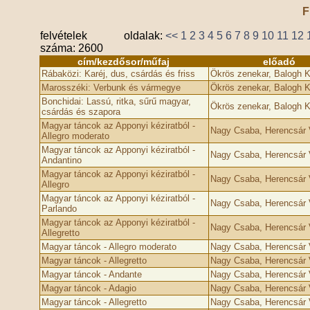
F
felvételek
oldalak:
<<
1
2
3
4
5
6
7
8
9
10
11
12
száma: 2600
cím/kezdősor/műfaj
előadó
Rábaközi: Karéj, dus, csárdás és friss
Ökrös zenekar, Balogh 
Marosszéki: Verbunk és vármegye
Ökrös zenekar, Balogh 
Bonchidai: Lassú, ritka, sűrű magyar,
Ökrös zenekar, Balogh 
csárdás és szapora
Magyar táncok az Apponyi kéziratból -
Nagy Csaba, Herencsár V
Allegro moderato
Magyar táncok az Apponyi kéziratból -
Nagy Csaba, Herencsár V
Andantino
Magyar táncok az Apponyi kéziratból -
Nagy Csaba, Herencsár V
Allegro
Magyar táncok az Apponyi kéziratból -
Nagy Csaba, Herencsár V
Parlando
Magyar táncok az Apponyi kéziratból -
Nagy Csaba, Herencsár V
Allegretto
Magyar táncok - Allegro moderato
Nagy Csaba, Herencsár V
Magyar táncok - Allegretto
Nagy Csaba, Herencsár V
Magyar táncok - Andante
Nagy Csaba, Herencsár V
Magyar táncok - Adagio
Nagy Csaba, Herencsár V
Magyar táncok - Allegretto
Nagy Csaba, Herencsár V