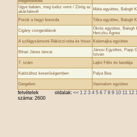
megbirbitéllek
Ugye babám, meg tudsz verni / Zörög az
Méta együttes, Balogh 
akácfalevél
Porzik a hegyi borozda
Téka együttes, Balogh 
Ökrös együttes, Balogh
Cigány csingerálások
Herczku Ágnes
A szilágysámsoni Rákóczi-nóta és frisse
Kalamajka együttes
Jánosi Együttes, Papp 
Bihari János táncai
István
7. szám
Lajkó Félix és bandája
Katitzához keserűségemben
Palya Bea
Gergelem
Vasmalom együttes
felvételek
oldalak:
<<
1
2
3
4
5
6
7
8
9
10
11
12
száma: 2600