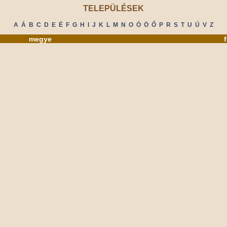
TELEPÜLÉSEK
A
Á
B
C
D
E
É
F
G
H
I
J
K
L
M
N
O
Ó
Ö
Ő
P
R
S
T
U
Ú
V
Z
megye