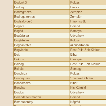
Bodonkút
Kolozs
Bodony
Heves
Bodrogmező
Zemplén
Bodrogszentes
Zemplén
Bodzaforduló
Háromszék
Bogács
Borsod
Bogád
Baranya
Bogárfalva
Udvarhely
Bogártelke
Kolozs
Bogdánfalva
azonosítatlan
Bogyiszló
Pest-Pilis-Solt-Kiskun
Bojt
Bihar
Bokros
Csongrád
Boldog
Pest-Pilis-Solt-Kiskun
Bolhás
Somogy
Bonchida
Kolozs
Boncnyíres
Szolnok-Doboka
Bondoraszó
Bihar
Bonyha
Kis-Küküllő
Bordos
Udvarhely
Borsodszentmárton
Borsod
Borsosberény
Nógrád