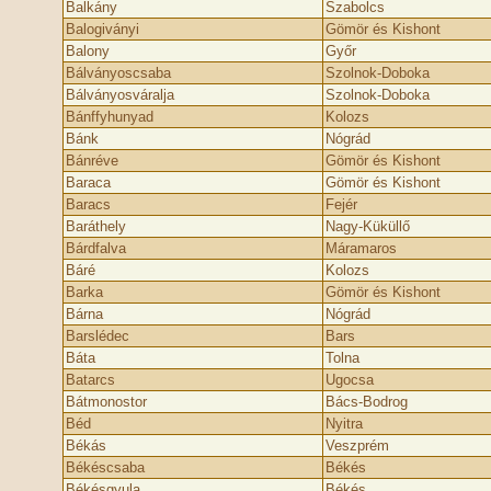
Balkány
Szabolcs
Balogiványi
Gömör és Kishont
Balony
Győr
Bálványoscsaba
Szolnok-Doboka
Bálványosváralja
Szolnok-Doboka
Bánffyhunyad
Kolozs
Bánk
Nógrád
Bánréve
Gömör és Kishont
Baraca
Gömör és Kishont
Baracs
Fejér
Baráthely
Nagy-Küküllő
Bárdfalva
Máramaros
Báré
Kolozs
Barka
Gömör és Kishont
Bárna
Nógrád
Barslédec
Bars
Báta
Tolna
Batarcs
Ugocsa
Bátmonostor
Bács-Bodrog
Béd
Nyitra
Békás
Veszprém
Békéscsaba
Békés
Békésgyula
Békés