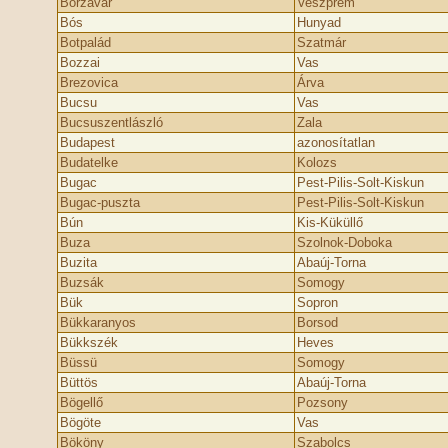
Borzavár
Veszprém
Bós
Hunyad
Botpalád
Szatmár
Bozzai
Vas
Brezovica
Árva
Bucsu
Vas
Bucsuszentlászló
Zala
Budapest
azonosítatlan
Budatelke
Kolozs
Bugac
Pest-Pilis-Solt-Kiskun
Bugac-puszta
Pest-Pilis-Solt-Kiskun
Bún
Kis-Küküllő
Buza
Szolnok-Doboka
Buzita
Abaúj-Torna
Buzsák
Somogy
Bük
Sopron
Bükkaranyos
Borsod
Bükkszék
Heves
Büssü
Somogy
Büttös
Abaúj-Torna
Bögellő
Pozsony
Bögöte
Vas
Bököny
Szabolcs