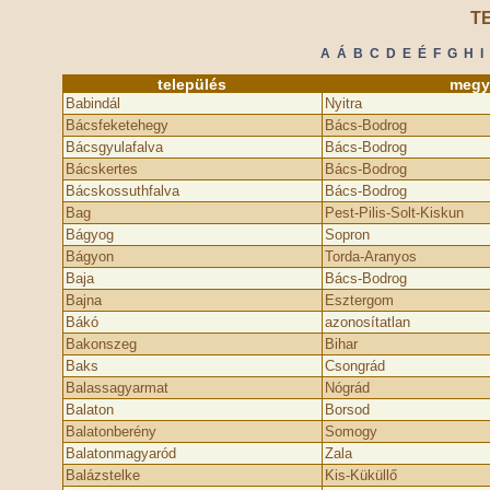
T
A
Á
B
C
D
E
É
F
G
H
I
település
megy
Babindál
Nyitra
Bácsfeketehegy
Bács-Bodrog
Bácsgyulafalva
Bács-Bodrog
Bácskertes
Bács-Bodrog
Bácskossuthfalva
Bács-Bodrog
Bag
Pest-Pilis-Solt-Kiskun
Bágyog
Sopron
Bágyon
Torda-Aranyos
Baja
Bács-Bodrog
Bajna
Esztergom
Bákó
azonosítatlan
Bakonszeg
Bihar
Baks
Csongrád
Balassagyarmat
Nógrád
Balaton
Borsod
Balatonberény
Somogy
Balatonmagyaród
Zala
Balázstelke
Kis-Küküllő