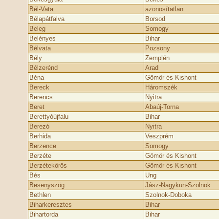
Bél-Vata
azonosítatlan
Bélapátfalva
Borsod
Beleg
Somogy
Belényes
Bihar
Bélvata
Pozsony
Bély
Zemplén
Bélzerénd
Arad
Béna
Gömör és Kishont
Bereck
Háromszék
Berencs
Nyitra
Beret
Abaúj-Torna
Berettyóújfalu
Bihar
Berezó
Nyitra
Berhida
Veszprém
Berzence
Somogy
Berzéte
Gömör és Kishont
Berzétekőrös
Gömör és Kishont
Bés
Ung
Besenyszög
Jász-Nagykun-Szolnok
Bethlen
Szolnok-Doboka
Biharkeresztes
Bihar
Bihartorda
Bihar