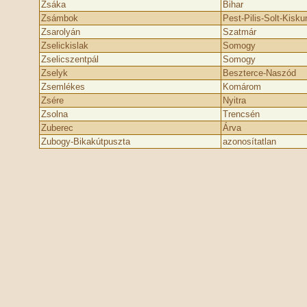
Zsáka
Bihar
Zsámbok
Pest-Pilis-Solt-Kisku
Zsarolyán
Szatmár
Zselickislak
Somogy
Zselicszentpál
Somogy
Zselyk
Beszterce-Naszód
Zsemlékes
Komárom
Zsére
Nyitra
Zsolna
Trencsén
Zuberec
Árva
Zubogy-Bikakútpuszta
azonosítatlan