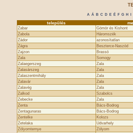
T
A
Á
B
C
D
E
É
F
G
H
I
település
me
Zabar
Gömör és Kishont
Zabola
Háromszék
Zádor
azonosítatlan
Zágra
Beszterce-Naszód
Zajzon
Brassó
Zala
Somogy
Zalaegerszeg
Zala
Zalasárszeg
Zala
Zalaszentmihály
Zala
Zalavár
Zala
Zalavég
Zala
Zalkod
Szabolcs
Zebecke
Zala
Zenta
Bács-Bodrog
Zentagunaras
Bács-Bodrog
Zentelke
Kolozs
Zetelaka
Udvarhely
Zólyomternye
Zólyom