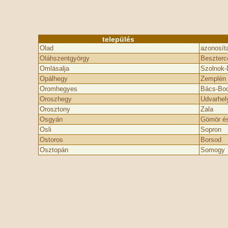
település
Olad
azonosíta
Oláhszentgyörgy
Beszterc
Omlásalja
Szolnok-
Opálhegy
Zemplén
Oromhegyes
Bács-Bo
Oroszhegy
Udvarhel
Orosztony
Zala
Osgyán
Gömör és
Osli
Sopron
Ostoros
Borsod
Osztopán
Somogy