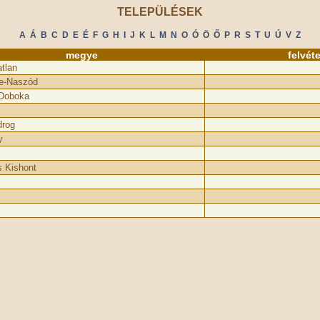
TELEPÜLÉSEK
A
Á
B
C
D
E
É
F
G
H
I
J
K
L
M
N
O
Ó
Ö
Ő
P
R
S
T
U
Ú
V
Z
megye
felvét
tlan
e-Naszód
Doboka
drog
y
 Kishont