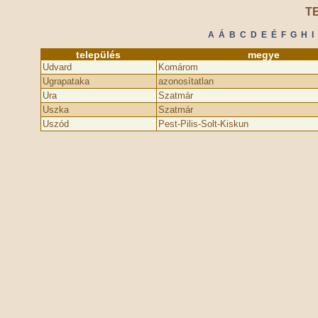
T
A
Á
B
C
D
E
É
F
G
H
I
település
megye
Udvard
Komárom
Ugrapataka
azonosítatlan
Ura
Szatmár
Uszka
Szatmár
Uszód
Pest-Pilis-Solt-Kiskun