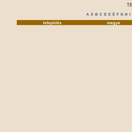
T
A
Á
B
C
D
E
É
F
G
H
I
település
megye