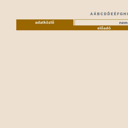
A
Á
B
C
D
Ď
E
É
F
G
H
I
adatközlő
nem 
előadó