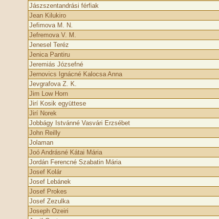
Jászszentandrási férfiak
Jean Kilukiro
Jefimova M. N.
Jefremova V. M.
Jenesel Teréz
Jenica Pantiru
Jeremiás Józsefné
Jernovics Ignácné Kalocsa Anna
Jevgrafova Z. K.
Jim Low Horn
Jirí Kosik együttese
Jirí Norek
Jobbágy Istvánné Vasvári Erzsébet
John Reilly
Jolaman
Joó Andrásné Kátai Mária
Jordán Ferencné Szabatin Mária
Josef Kolár
Josef Lebánek
Josef Prokes
Josef Zezulka
Joseph Ozeiri