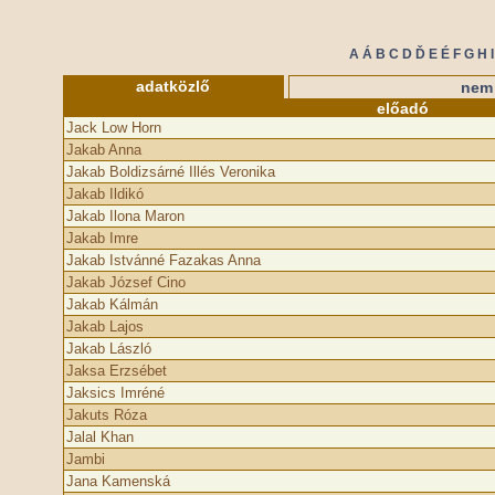
A
Á
B
C
D
Ď
E
É
F
G
H
I
adatközlő
nem 
előadó
Jack Low Horn
Jakab Anna
Jakab Boldizsárné Illés Veronika
Jakab Ildikó
Jakab Ilona Maron
Jakab Imre
Jakab Istvánné Fazakas Anna
Jakab József Cino
Jakab Kálmán
Jakab Lajos
Jakab László
Jaksa Erzsébet
Jaksics Imréné
Jakuts Róza
Jalal Khan
Jambi
Jana Kamenská