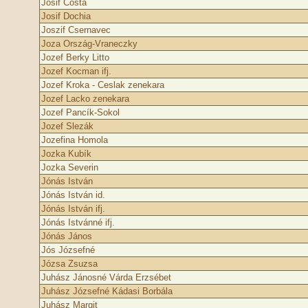
Josif Costa
Josif Dochia
Joszif Csernavec
Joza Ország-Vraneczky
Jozef Berky Litto
Jozef Kocman ifj.
Jozef Kroka - Ceslak zenekara
Jozef Lacko zenekara
Jozef Pancík-Sokol
Jozef Slezák
Jozefina Homola
Jozka Kubík
Jozka Severin
Jónás István
Jónás István id.
Jónás István ifj.
Jónás Istvánné ifj.
Jónás János
Jós Józsefné
Józsa Zsuzsa
Juhász Jánosné Várda Erzsébet
Juhász Józsefné Kádasi Borbála
Juhász Margit