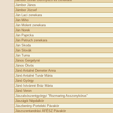
Jámbor János
Jámbor József
Ján Laci zenekara
Ján Miho
Ján Molent zenekara
Ján Norek
Ján Paprcka
Ján Petruch zenekara
Ján Skoda
Ján Slovák
Ján Turna
János Gergelyné
János Ötvös
Jánó Antalné Demeter Anna
Jánó Antalné Tunár Mária
Jánó György
Jánó Istvánné Bráz Mária
Jánó Veron
Jászalsószentgyörgyi "Rozmaring Asszonykórus"
Jászágói Népdalkör
Jászberény-Porteleki Pávakör
Jászszentandrási ÁFÉSZ Pávakör