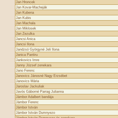
Jan Hroncek
Jan Kovar-Macheják
Jan Kubena
Jan Kubis
Jan Machala
Jan Miklosek
Jan Zezulka
Jancsi Anica
Jancsi Ilona
Jandzsó Györgyné Jeli Ilona
Janica Pantiru
Jankovics Imre
Janny József zenekara
Jano Ferenc
Janovics Jánosné Nagy Erzsébet
Janovics Mária
Jaroslav Jackuliak
Javós Gáborné Parrag Julianna
Jámbor Adalbert bandája
Jámbor Ferenc
Jámbor István
Jámbor István Dumnyezo
Jámbor István Dumnyezo és zenekara