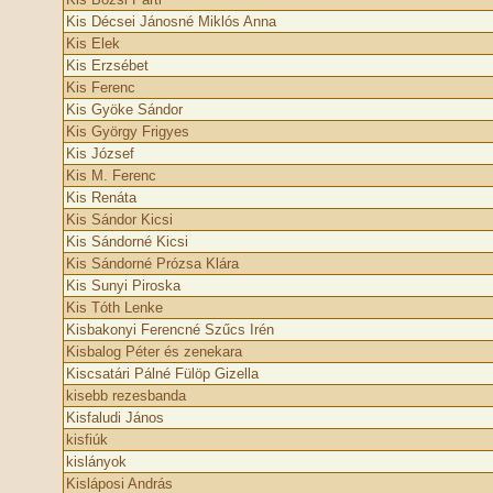
Kis Décsei Jánosné Miklós Anna
Kis Elek
Kis Erzsébet
Kis Ferenc
Kis Gyöke Sándor
Kis György Frigyes
Kis József
Kis M. Ferenc
Kis Renáta
Kis Sándor Kicsi
Kis Sándorné Kicsi
Kis Sándorné Prózsa Klára
Kis Sunyi Piroska
Kis Tóth Lenke
Kisbakonyi Ferencné Szűcs Irén
Kisbalog Péter és zenekara
Kiscsatári Pálné Fülöp Gizella
kisebb rezesbanda
Kisfaludi János
kisfiúk
kislányok
Kisláposi András