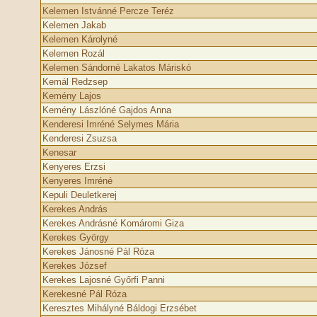
Kelemen Istvánné Percze Teréz
Kelemen Jakab
Kelemen Károlyné
Kelemen Rozál
Kelemen Sándorné Lakatos Máriskó
Kemál Redzsep
Kemény Lajos
Kemény Lászlóné Gajdos Anna
Kenderesi Imréné Selymes Mária
Kenderesi Zsuzsa
Kenesar
Kenyeres Erzsi
Kenyeres Imréné
Kepuli Deuletkerej
Kerekes András
Kerekes Andrásné Komáromi Giza
Kerekes György
Kerekes Jánosné Pál Róza
Kerekes József
Kerekes Lajosné Győrfi Panni
Kerekesné Pál Róza
Keresztes Mihályné Báldogi Erzsébet