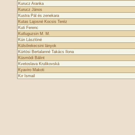
Kurucz Aranka
Kurucz János
Kustra Pál és zenekara
Kutas Lajosné Kocsis Teréz
Kuti Ferenc
Kutluguzsin M. M.
Kún Lászlóné
Külsőrekecsini lányok
Kürtösi Bertalanné Takács Ilona
Küsmödi Bálint
Kvetoslava Krulikovská
Kyaviro Makoti
Kır Ismail