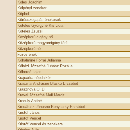
Köles Joachim
Kölpényi zenekar
Köpbol
Körösszegapáti énekesek
Köteles Györgyné Kis Lidia
Köteles Zsuzsi
Középkorú cigány nő
Középkorú magyarcigány férfi
Középkorú nő
közös ének
Kőhalminé Forrai Julianna
Kőházi Józsefné Juhász Rozália
Kőhordó Lajos
Krajcárka népdalkör
Krasznai Andrásné Blaskó Erzsébet
Krasznova O. D.
Kraval Józsefné Mali Margit
Kreculy Antiné
Kredátusz Jánosné Benyiczky Erzsébet
Kristóf János
Kristóf Vencel
Kristóf Vencel és zenekara
Krivács Julis