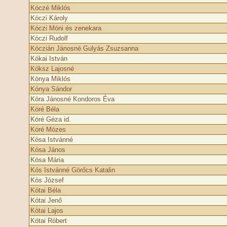
Kóczé Miklós
Kóczi Károly
Kóczi Móni és zenekara
Kóczi Rudolf
Kóczián Jánosné Gulyás Zsuzsanna
Kókai István
Kóksz Lajosné
Kónya Miklós
Kónya Sándor
Kóra Jánosné Kondoros Éva
Kóré Béla
Kóré Géza id.
Kóré Mózes
Kósa Istvánné
Kósa János
Kósa Mária
Kós Istvánné Görőcs Katalin
Kós József
Kótai Béla
Kótai Jenő
Kótai Lajos
Kótai Róbert