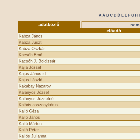
A
Á
B
C
D
Ď
E
É
F
G
H
I
adatközlő
nem 
előadó
Kabza János
Kabza Juszti
Kabza Oszkár
Kacsóh Ernő
Kacsóh J. Boldizsár
Kajla József
Kajus János id.
Kajus László
Kakabay Nazarov
Kalányos József
Kalányos Józsefné
Kaláris asszonykórus
Kalló Géza
Kalló János
Kalló Márton
Kalló Péter
Kallós Julianna