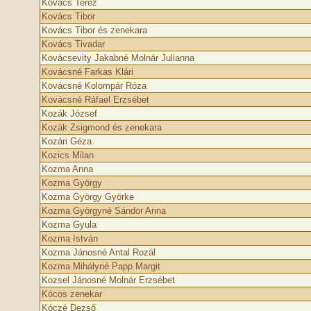
Kovács Teréz
Kovács Tibor
Kovács Tibor és zenekara
Kovács Tivadar
Kovácsevity Jakabné Molnár Julianna
Kovácsné Farkas Klári
Kovácsné Kolompár Róza
Kovácsné Ráfael Erzsébet
Kozák József
Kozák Zsigmond és zenekara
Kozári Géza
Kozics Milan
Kozma Anna
Kozma György
Kozma György Györke
Kozma Györgyné Sándor Anna
Kozma Gyula
Kozma István
Kozma Jánosné Antal Rozál
Kozma Mihályné Papp Margit
Kozsel Jánosné Molnár Erzsébet
Kócos zenekar
Kóczé Dezső