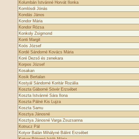
Kolumbán Istvánné Horvát Ilonka
Komlósdi Jónás
Kondás János
Kondor Mária
Kondor Rózsa
Konkoly Zsigmond
Konti Margit
Koós József
Kordé Sándorné Kovács Mária
Koré Dezső és zenekara
Korpos József
Kosakan
Kosik Bertalan
Kostyál Sándorné Koritár Rozália
Koszta Gáborné Sövér Erzsébet
Koszta Istvánné Sára Ilona
Koszta Pálné Kis Lujza
Koszta Samu
Kosztya Jánosné
Kosztya Jánosné Varga Zsuzsanna
Kotrucz Pál
Kotyor Balán Mihályné Bálint Erzsébet
Kotyor Péterné Istók Mária