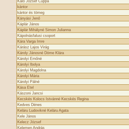
Káló József Cuppa
kántor
kántor és tömeg
Kányási Jenő
Káplár János
Káplár Mihályné Simon Julianna
Kápolnásfalusi csoport
Kára Varga Imre
Kárász Lajos Virág
Károly Jánosné Döme Klára
Károlyi Ernőné
Károlyi Ibolya
Károlyi Magdolna
Károlyi Mária
Károlyi Pálné
Kása Etel
Kászoni Jancsi
Kecskés Kolocs Istvánné Kecskés Regina
Kedves Dénes
Keláru Ludovikné Keláru Agata
Kele János
Kelecz József
Kelemen András