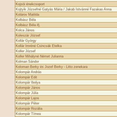
Kojsói énekcsoport
Kojtyik Józsefné Gatyás Mária / Jakab Istvánné Fazakas Anna
Kolárov Matilda
Kolbász Béla
Kolbász Béla ifj.
Kolca János
Koleszár József
Kollár György
Kollár Imréné Csincsák Etelka
Koller József
Koller Mihályné Német Julianna
Kolman Sándor
Koloman Berky és Jozef Berky - Litto zenekara
Kolompár András
Kolompár Edit
Kolompár Ibolya
Kolompár János
Kolompár Júlia
Kolompár Lajos
Kolompár Péter
Kolompár Rozália
Kolompár Tímea