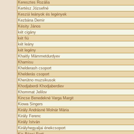
Keresztes Rozália
Kertész Józsefné
Keszüi leányok és legények
Kezbána Demir
Késity János
két cigány
két fiú
két leány
két legény
Khaitly Mämmetdurdyev
Khamisu
Khelderash csoport
Khelderás csoport
Kherútno muzsikusok
Khodjaberdi Khodjaberdiev
Khommat Jelilov
Kincse Benedekné Varga Margit
Kiowa Singers
Király Andrásné Molnár Mária
Király Ferenc
Király István
Királyhegyaljai énekcsoport
Kis Bözsi Parti