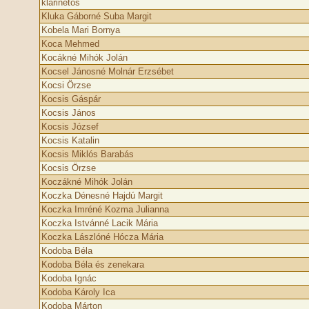
klarinétos
Kluka Gáborné Suba Margit
Kobela Mari Bornya
Koca Mehmed
Kocákné Mihók Jolán
Kocsel Jánosné Molnár Erzsébet
Kocsi Örzse
Kocsis Gáspár
Kocsis János
Kocsis József
Kocsis Katalin
Kocsis Miklós Barabás
Kocsis Örzse
Koczákné Mihók Jolán
Koczka Dénesné Hajdú Margit
Koczka Imréné Kozma Julianna
Koczka Istvánné Lacik Mária
Koczka Lászlóné Hócza Mária
Kodoba Béla
Kodoba Béla és zenekara
Kodoba Ignác
Kodoba Károly Ica
Kodoba Márton