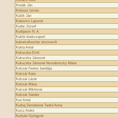
Kroták Ján
Krónusz István
Kubík Ján
Kubovics Lajosné
Kudar József
Kudrjasov N. A.
Kuklói énekcsoport
kukoricafosztás résztvevői
Kukta Antal
Kukucska Ernő
Kukucska Jánosné
Kukucska Jánosné Novodonszky Mária
Kulcsár Ferenc bandája
Kulcsár Kata
Kulcsár Lázár
Kulcsár Mária
Kulcsár Miklósné
Kulcsár Sándor
Kun Antal
Kurbuj Demeterné Tankó Anna
Kurcz Anikó
Kurtyán Györgyné