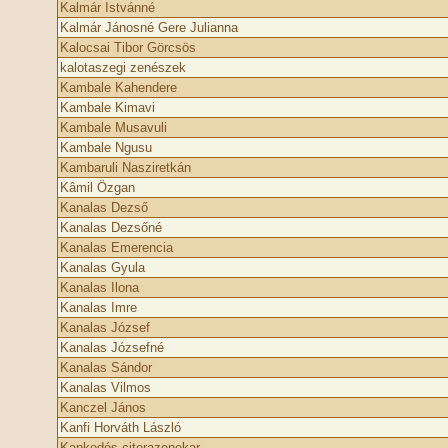
Kalmár Istvánné
Kalmár Jánosné Gere Julianna
Kalocsai Tibor Görcsös
kalotaszegi zenészek
Kambale Kahendere
Kambale Kimavi
Kambale Musavuli
Kambale Ngusu
Kambaruli Nasziretkán
Kâmil Özgan
Kanalas Dezső
Kanalas Dezsőné
Kanalas Emerencia
Kanalas Gyula
Kanalas Ilona
Kanalas Imre
Kanalas József
Kanalas Józsefné
Kanalas Sándor
Kanalas Vilmos
Kanczel János
Kanfi Horváth László
Kapkodós citerazenekar