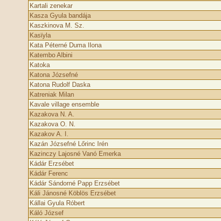
Kartali zenekar
Kasza Gyula bandája
Kaszkinova M. Sz.
Kasϊyla
Kata Péterné Duma Ilona
Katembo Albini
Katoka
Katona Józsefné
Katona Rudolf Daska
Katreniak Milan
Kavale village ensemble
Kazakova N. A.
Kazakova O. N.
Kazakov A. I.
Kazán Józsefné Lőrinc Irén
Kazinczy Lajosné Vanó Emerka
Kádár Erzsébet
Kádár Ferenc
Kádár Sándorné Papp Erzsébet
Káli Jánosné Köblös Erzsébet
Kállai Gyula Róbert
Káló József