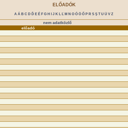
ELŐADÓK
A
Á
B
C
D
Ď
E
É
F
G
H
I
J
K
L
Ľ
M
N
O
Ó
Ö
Ő
P
R
S
Ş
T
U
Ü
V
Z
nem adatközlő
előadó