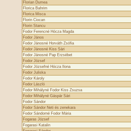
Florian Dumea
Florica Bahrim
Florica Misca
Florin Ciocan
Florin Stancu
Fodor Ferencné Hócza Magda
Fodor János
Fodor Jánosné Horváth Zsófia
Fodor Jánosné Kiss Sári
Fodor Jánosné Pap Erzsébet
Fodor József
Fodor Józsefné Hócza Ilona
Fodor Juliska
Fodor Károly
Fodor László
Fodor Mihályné Fodor Kiss Zsuzsa
Fodor Mihályné Gáspár Sári
Fodor Sándor
Fodor Sándor Neti és zenekara
Fodor Sándorné Fodor Mária
Fogaras József
Fogarasi Katalin
Fogarasi Sándor