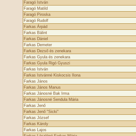
Faragó István
Faragó Matild
Faragó Piroska
Faragó Rudolf
Farkas Árpád
Farkas Bálint
Farkas Dániel
Farkas Demeter
Farkas Dezső és zenekara
Farkas Gyula és zenekara
Farkas Gyula Rigó Gyuszi
Farkas István
Farkas Istvánné Kiskocsis Ilona
Farkas János
Farkas János Manus
Farkas Jánosné Bak Irma
Farkas Jánosné Sendula Mária
Farkas Jenő
Farkas Jenő "Sicki"
Farkas József
Farkas Károly
Farkas Lajos
Farkas Lászlóné Farkas Mária