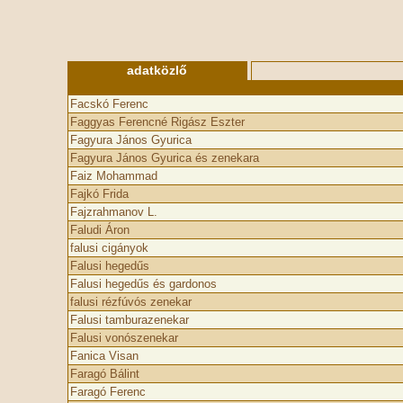
adatközlő
Facskó Ferenc
Faggyas Ferencné Rigász Eszter
Fagyura János Gyurica
Fagyura János Gyurica és zenekara
Faiz Mohammad
Fajkó Frida
Fajzrahmanov L.
Faludi Áron
falusi cigányok
Falusi hegedűs
Falusi hegedűs és gardonos
falusi rézfúvós zenekar
Falusi tamburazenekar
Falusi vonószenekar
Fanica Visan
Faragó Bálint
Faragó Ferenc