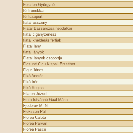
Feszlen Györgyné
férfi énekkar
férficsoport
fiatal asszony
Fiatal Bazsarózsa népdalkör
fiatal cigányzenész
fiatal khelderás férfiak
Fiatal lány
fiatal lányok
Fiatal lányok csoportja
Ficzuné Cicu Kispali Erzsébet
Figur János
Fikó András
Fikó Irén
Fikó Regina
Filaton József
Finta Istvánné Gaál Mária
Fjodorov M. N.
Flekszon Pál
Florea Calota
Florea Pârvan
Florea Pascu