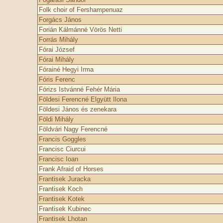
Folk choir of Fershampenuaz
Forgács János
Forián Kálmánné Vörös Netti
Forrás Mihály
Fórai József
Fórai Mihály
Fórainé Hegyi Irma
Fóris Ferenc
Fórizs Istvánné Fehér Mária
Földesi Ferencné Elgyütt Ilona
Földesi János és zenekara
Földi Mihály
Földvári Nagy Ferencné
Francis Goggles
Francisc Ciurcui
Francisc Ioan
Frank Afraid of Horses
Frantisek Juracka
Frantisek Koch
Frantisek Kotek
Frantisek Kubinec
Frantisek Lhotan