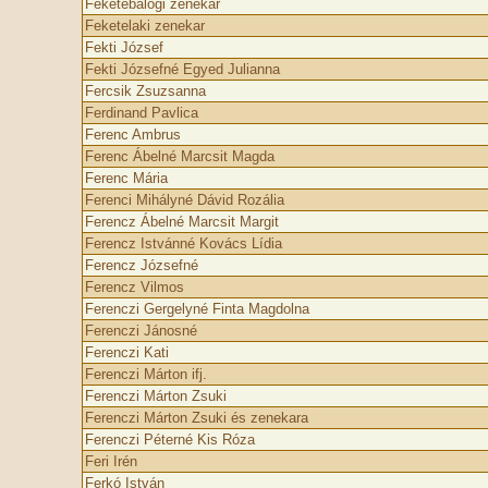
Feketebalogi zenekar
Feketelaki zenekar
Fekti József
Fekti Józsefné Egyed Julianna
Fercsik Zsuzsanna
Ferdinand Pavlica
Ferenc Ambrus
Ferenc Ábelné Marcsit Magda
Ferenc Mária
Ferenci Mihályné Dávid Rozália
Ferencz Ábelné Marcsit Margit
Ferencz Istvánné Kovács Lídia
Ferencz Józsefné
Ferencz Vilmos
Ferenczi Gergelyné Finta Magdolna
Ferenczi Jánosné
Ferenczi Kati
Ferenczi Márton ifj.
Ferenczi Márton Zsuki
Ferenczi Márton Zsuki és zenekara
Ferenczi Péterné Kis Róza
Feri Irén
Ferkó István