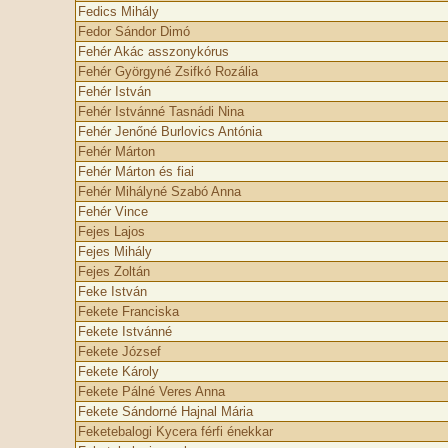
Fedics Mihály
Fedor Sándor Dimó
Fehér Akác asszonykórus
Fehér Györgyné Zsifkó Rozália
Fehér István
Fehér Istvánné Tasnádi Nina
Fehér Jenőné Burlovics Antónia
Fehér Márton
Fehér Márton és fiai
Fehér Mihályné Szabó Anna
Fehér Vince
Fejes Lajos
Fejes Mihály
Fejes Zoltán
Feke István
Fekete Franciska
Fekete Istvánné
Fekete József
Fekete Károly
Fekete Pálné Veres Anna
Fekete Sándorné Hajnal Mária
Feketebalogi Kycera férfi énekkar