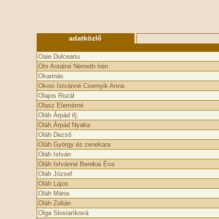
adatközlő
Oaie Dulceanu
Ohr Antalné Németh Irén
Okarinás
Okosi Istvánné Csernyik Anna
Olajos Rozál
Olasz Elemérné
Oláh Árpád ifj.
Oláh Árpád Nyaka
Oláh Dezső
Oláh György és zenekara
Oláh István
Oláh Istvánné Berekai Éva
Oláh József
Oláh Lajos
Oláh Mária
Oláh Zoltán
Olga Slosiaríková