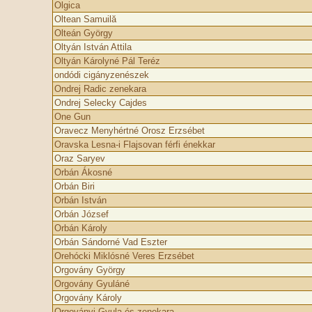
Olgica
Oltean Samuilă
Olteán György
Oltyán István Attila
Oltyán Károlyné Pál Teréz
ondódi cigányzenészek
Ondrej Radic zenekara
Ondrej Selecky Cajdes
One Gun
Oravecz Menyhértné Orosz Erzsébet
Oravska Lesna-i Fl­ajsovan férfi énekkar
Oraz Saryev
Orbán Ákosné
Orbán Biri
Orbán István
Orbán József
Orbán Károly
Orbán Sándorné Vad Eszter
Orehócki Miklósné Veres Erzsébet
Orgovány György
Orgovány Gyuláné
Orgovány Károly
Orgoványi Gyula és zenekara