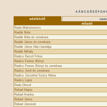
A
Á
B
C
D
Ď
E
É
F
G
H
I
adatközlő
nem 
előadó
Rada Maksimovics
Radák Béla
Radák Béla és zenekara
Radák János és zenekara
Radák János Náci bandája
Radák Mihály
Radics Dezső Fótos
Radics Ferenc Birinyi
Radics Ferenc Birinyi és zenekara
Radics Jenő és zenekara
Radics Józsefné Szűcs Mária
Radics Lajos
Radu Diricel
Rafael Alajos
Rafael Aranka
Rafael János
Rafael Jánosné