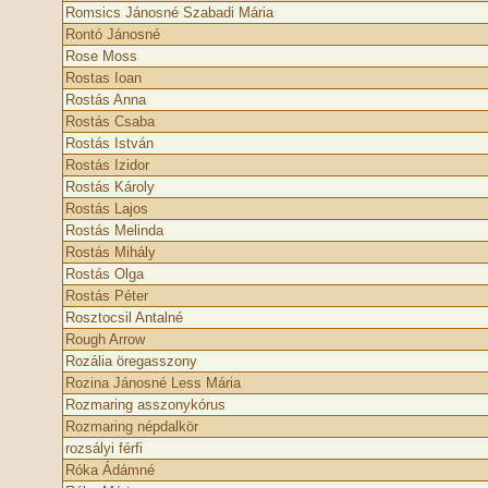
Romsics Jánosné Szabadi Mária
Rontó Jánosné
Rose Moss
Rostas Ioan
Rostás Anna
Rostás Csaba
Rostás István
Rostás Izidor
Rostás Károly
Rostás Lajos
Rostás Melinda
Rostás Mihály
Rostás Olga
Rostás Péter
Rosztocsil Antalné
Rough Arrow
Rozália öregasszony
Rozina Jánosné Less Mária
Rozmaring asszonykórus
Rozmaring népdalkör
rozsályi férfi
Róka Ádámné