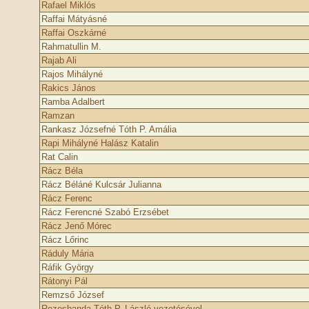
Rafael Miklós
Raffai Mátyásné
Raffai Oszkárné
Rahmatullin M.
Rajab Ali
Rajos Mihályné
Rakics János
Ramba Adalbert
Ramzan
Rankasz Józsefné Tóth P. Amália
Rapi Mihályné Halász Katalin
Rat Calin
Rácz Béla
Rácz Béláné Kulcsár Julianna
Rácz Ferenc
Rácz Ferencné Szabó Erzsébet
Rácz Jenő Mórec
Rácz Lőrinc
Ráduly Mária
Ráfik György
Rátonyi Pál
Remzső József
Rezesbanda Tóth P. László vezetésével