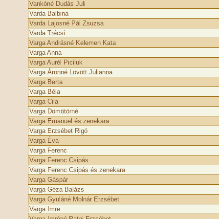
Vankóné Dudás Juli
Varda Balbina
Varda Lajosné Pál Zsuzsa
Varda Trécsi
Varga Andrásné Kelemen Kata
Varga Anna
Varga Aurél Piciluk
Varga Áronné Lövött Julianna
Varga Berta
Varga Béla
Varga Cila
Varga Dömötörné
Varga Emanuel és zenekara
Varga Erzsébet Rigó
Varga Éva
Varga Ferenc
Varga Ferenc Csipás
Varga Ferenc Csipás és zenekara
Varga Gáspár
Varga Géza Balázs
Varga Gyuláné Molnár Erzsébet
Varga Imre
Varga Imréné Patai Erzsébet