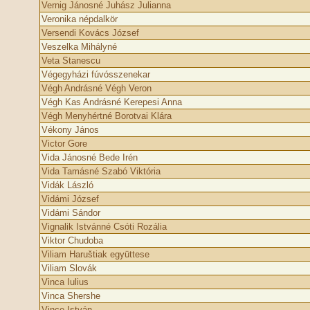
Vernig Jánosné Juhász Julianna
Veronika népdalkör
Versendi Kovács József
Veszelka Mihályné
Veta Stanescu
Végegyházi fúvósszenekar
Végh Andrásné Végh Veron
Végh Kas Andrásné Kerepesi Anna
Végh Menyhértné Borotvai Klára
Vékony János
Victor Gore
Vida Jánosné Bede Irén
Vida Tamásné Szabó Viktória
Vidák László
Vidámi József
Vidámi Sándor
Vignalik Istvánné Csóti Rozália
Viktor Chudoba
Viliam Haruštiak együttese
Viliam Slovák
Vinca Iulius
Vinca Shershe
Vince István