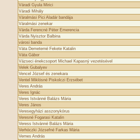
Váradi Gyula Mirici
Váradi Mihály
Váralmási Pici Aladár bandája
Váralmási zenekar
Várda Ferencné Péter Emerencia
Várda Nyisztor Balbina
városi banda
Váta Demeterné Fekete Katalin
Váta Gábor
Vázseci énekcsoport Michael Kapasný vezetésével
Velek Gubalyev
Vencel József és zenekara
Ventel Miklósné Piskolczi Erzsébet
Veres András
Veres Ignác
Veres Istvánné Balázs Mária
Veres János
Veresegyházi asszonykórus
Veresné Fogarasi Katalin
Veress Istvánné Balázs Mária
Verhóczki Józsefné Farkas Mária
Vernes András