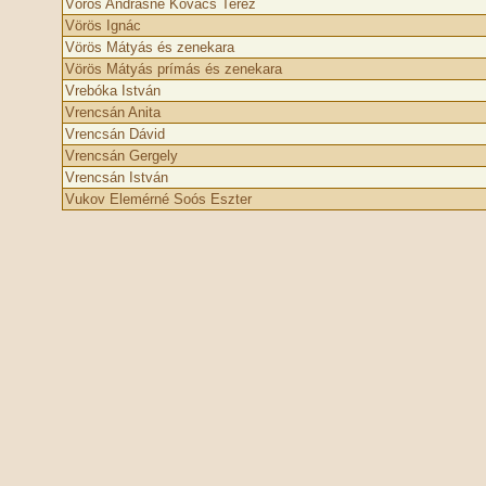
Vörös Andrásné Kovács Teréz
Vörös Ignác
Vörös Mátyás és zenekara
Vörös Mátyás prímás és zenekara
Vrebóka István
Vrencsán Anita
Vrencsán Dávid
Vrencsán Gergely
Vrencsán István
Vukov Elemérné Soós Eszter