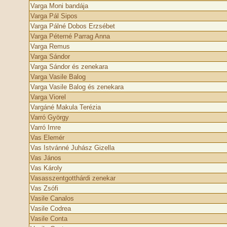
Varga Moni bandája
Varga Pál Sipos
Varga Pálné Dobos Erzsébet
Varga Péterné Parrag Anna
Varga Remus
Varga Sándor
Varga Sándor és zenekara
Varga Vasile Balog
Varga Vasile Balog és zenekara
Varga Viorel
Vargáné Makula Terézia
Varró György
Varró Imre
Vas Elemér
Vas Istvánné Juhász Gizella
Vas János
Vas Károly
Vasasszentgotthárdi zenekar
Vas Zsófi
Vasile Canalos
Vasile Codrea
Vasile Conta