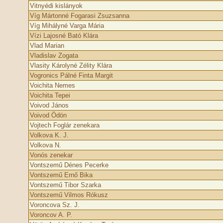
Vitnyédi kislányok
Víg Mártonné Fogarasi Zsuzsanna
Víg Mihályné Varga Mária
Vízi Lajosné Bató Klára
Vlad Marian
Vladislav Zogata
Vlasity Károlyné Zélity Klára
Vogronics Pálné Finta Margit
Voichita Nemes
Voichita Tepei
Voivod János
Voivod Ödön
Vojtech Foglár zenekara
Volkova K. J.
Volkova N.
Vonós zenekar
Vontszemű Dénes Pecerke
Vontszemű Ernő Bika
Vontszemű Tibor Szarka
Vontszemű Vilmos Rókusz
Voroncova Sz. J.
Voroncov A. P.