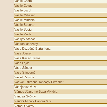
Vasile Costa
Vasile Covaci
Vasile Lucut
Vasile Mihesan
Vasile Mîndrilă
Vasile Soporan
Vasile Suciu
Vasile Vaida
Vasiljev Afanasi
Vaskohi asszony
Vass Dezsőné Barta Ilona
Vass József
Vass Kacsó János
Vass Lajos
Vass Sándor
Vass Sándorné
Vassil Raksha
Vasvári Istvánné Jobbágy Erzsébet
Vaszjanov M. A.
Vámos Józsefné Basa Viktória
Váncsa György
Vándor Mihály Cándra Misi
Váradi György