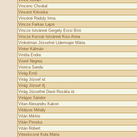
Vincenc Chvátal
Vincent Krkoska
Vincéné Ráduly Irma
Vincze Farkas Lajos
Vincze Istvánné Gergely Erzsi Bíró
Vincze Kocsár Istvánné Kiss Anna
Vinkelman Józsefné Lidermajer Mária
Vinter Kálmán
Vintila Endre
Viorel Negrea
Viorica Sandu
Virág Ernő
Virág József id.
Virág József ifj.
Virág Józsefné Danó Rozália id.
Virágos Sándor
Vitan Alexandru Kakori
Vitályos Mihály
Vitán Miklós
Vitán Piroska
Vitán Róbert
Viteskicsné Kola Mária