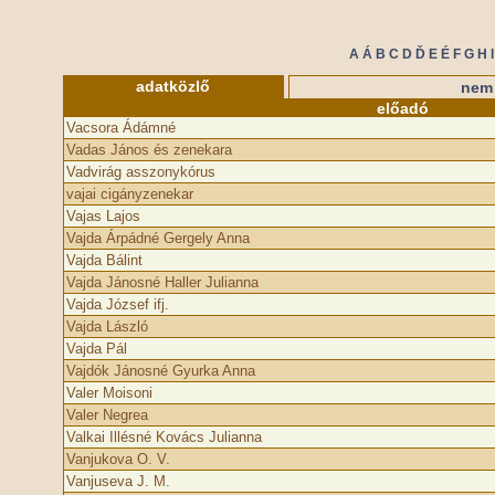
A
Á
B
C
D
Ď
E
É
F
G
H
I
adatközlő
nem 
előadó
Vacsora Ádámné
Vadas János és zenekara
Vadvirág asszonykórus
vajai cigányzenekar
Vajas Lajos
Vajda Árpádné Gergely Anna
Vajda Bálint
Vajda Jánosné Haller Julianna
Vajda József ifj.
Vajda László
Vajda Pál
Vajdók Jánosné Gyurka Anna
Valer Moisoni
Valer Negrea
Valkai Illésné Kovács Julianna
Vanjukova O. V.
Vanjuseva J. M.