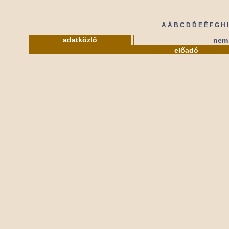
A
Á
B
C
D
Ď
E
É
F
G
H
I
adatközlő
nem 
előadó