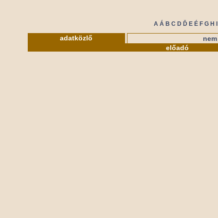
A
Á
B
C
D
Ď
E
É
F
G
H
I
adatközlő
nem 
előadó